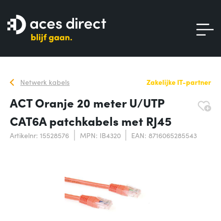
Netwerk kabels
Zakelijke IT-partner
ACT Oranje 20 meter U/UTP
CAT6A patchkabels met RJ45
Artikelnr: 15528576
MPN: IB4320
EAN: 8716065285543