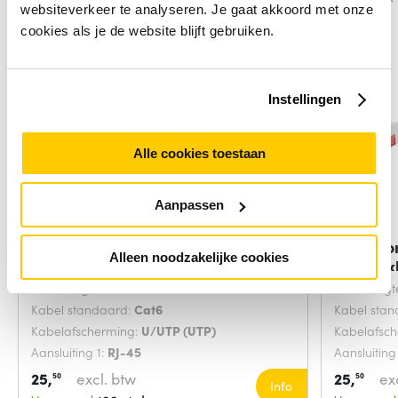
websiteverkeer te analyseren. Je gaat akkoord met onze
cookies als je de website blijft gebruiken.
Instellingen
Alle cookies toestaan
Aanpassen
Microconnect V-UTP602VP
Microco
Alleen noodzakelijke cookies
netwerkkabel Grijs
netwerk
Snoerlengte:
2 Meters
Snoerlengt
Kabel standaard:
Cat6
Kabel sta
Kabelafscherming:
U/UTP (UTP)
Kabelafsc
Aansluiting 1:
RJ-45
Aansluiting
25,
excl. btw
25,
ex
50
50
Info