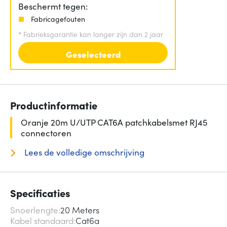
Beschermt tegen:
Fabricagefouten
*
Fabrieksgarantie kan langer zijn dan 2 jaar
Geselecteerd
Productinformatie
Oranje 20m U/UTP CAT6A patchkabelsmet RJ45
connectoren
Lees de volledige omschrijving
Specificaties
Snoerlengte
20 Meters
Kabel standaard
Cat6a