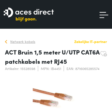
Netwerk kabels
Zakelijke IT-partner
ACT Bruin 1,5 meter U/UTP CAT6A
patchkabels met RJ45
Artikelnr: 15528598
MPN: IB4451
EAN: 8716065285574