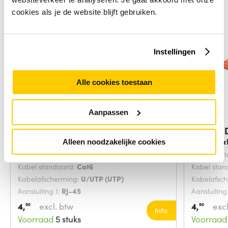
cookies als je de website blijft gebruiken.
Instellingen
Alle cookies toestaan
Aanpassen
Digitus DK-1617-0025/B
Digitus
netwerkkabel Blauw
netwerk
Alleen noodzakelijke cookies
Snoerlengte:
0.25 Meters
Snoerlengt
Kabel standaard:
Cat6
Kabel sta
Kabelafscherming:
U/UTP (UTP)
Kabelafsc
Aansluiting 1:
RJ-45
Aansluiting
4,
excl. btw
4,
excl
90
90
Info
Voorraad
5 stuks
Voorraad