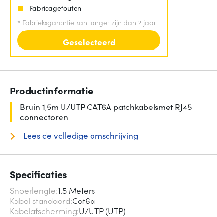
Fabricagefouten
*
Fabrieksgarantie kan langer zijn dan 2 jaar
Geselecteerd
Productinformatie
Bruin 1,5m U/UTP CAT6A patchkabelsmet RJ45
connectoren
Lees de volledige omschrijving
Specificaties
Snoerlengte
1.5 Meters
Kabel standaard
Cat6a
Kabelafscherming
U/UTP (UTP)