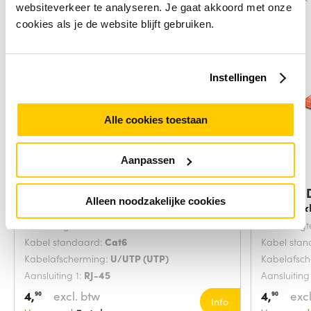
websiteverkeer te analyseren. Je gaat akkoord met onze
cookies als je de website blijft gebruiken.
Instellingen
Alle cookies toestaan
Aanpassen
Digitus DK-1617-0025/B
Digitus
Alleen noodzakelijke cookies
netwerkkabel Blauw
netwerk
Snoerlengte:
0.25 Meters
Snoerlengt
Kabel standaard:
Cat6
Kabel sta
Kabelafscherming:
U/UTP (UTP)
Kabelafsc
Aansluiting 1:
RJ-45
Aansluiting
4,
excl. btw
4,
excl
90
90
Info