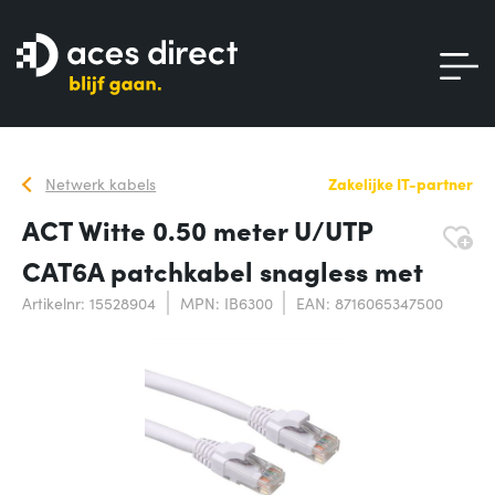
Netwerk kabels
Zakelijke IT-partner
ACT Witte 0.50 meter U/UTP
CAT6A patchkabel snagless met
Artikelnr: 15528904
MPN: IB6300
EAN: 8716065347500