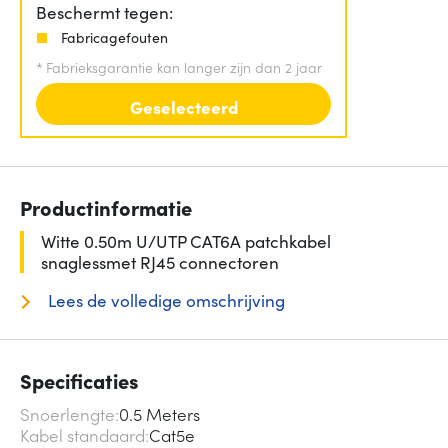
Beschermt tegen:
Fabricagefouten
*
Fabrieksgarantie kan langer zijn dan 2 jaar
Geselecteerd
Productinformatie
Witte 0.50m U/UTP CAT6A patchkabel
snaglessmet RJ45 connectoren
Lees de volledige omschrijving
Specificaties
Snoerlengte
0.5 Meters
Kabel standaard
Cat5e