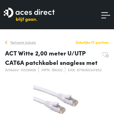
Netwerk kabels
Zakelijke IT-partner
ACT Witte 2,00 meter U/UTP
CAT6A patchkabel snagless met
Artikelnr: 15528908
MPN: IB6302
EAN: 8716065347852