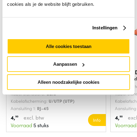
cookies als je de website blijft gebruiken.
Instellingen
Alle cookies toestaan
Aanpassen
Digitus DK-1617-0025/B
Digitus
netwerkkabel Blauw
netwerk
Alleen noodzakelijke cookies
Snoerlengte:
0.25 Meters
Snoerlengt
Kabel standaard:
Cat6
Kabel sta
Kabelafscherming:
U/UTP (UTP)
Kabelafsc
Aansluiting 1:
RJ-45
Aansluiting
4,
excl. btw
4,
excl
90
90
Info
Voorraad
5 stuks
Voorraad