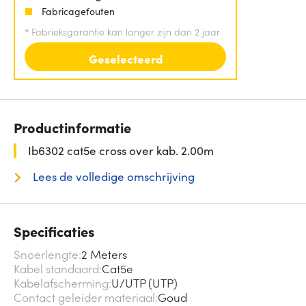
Fabricagefouten
*
Fabrieksgarantie kan langer zijn dan 2 jaar
Geselecteerd
Productinformatie
Ib6302 cat5e cross over kab. 2.00m
Lees de volledige omschrijving
Specificaties
Snoerlengte
2 Meters
Kabel standaard
Cat5e
Kabelafscherming
U/UTP (UTP)
Contact geleider materiaal
Goud