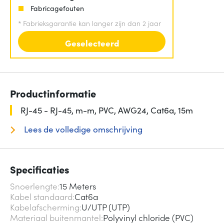
Fabricagefouten
*
Fabrieksgarantie kan langer zijn dan 2 jaar
Geselecteerd
Productinformatie
RJ-45 - RJ-45, m-m, PVC, AWG24, Cat6a, 15m
Lees de volledige omschrijving
Specificaties
Snoerlengte
15 Meters
Kabel standaard
Cat6a
Kabelafscherming
U/UTP (UTP)
Materiaal buitenmantel
Polyvinyl chloride (PVC)