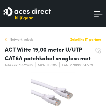
Netwerk kabels
Zakelijke IT-partner
ACT Witte 15,00 meter U/UTP
CAT6A patchkabel snagless met
Artikelnr: 15528918
MPN: IB6315
EAN: 8716065347739