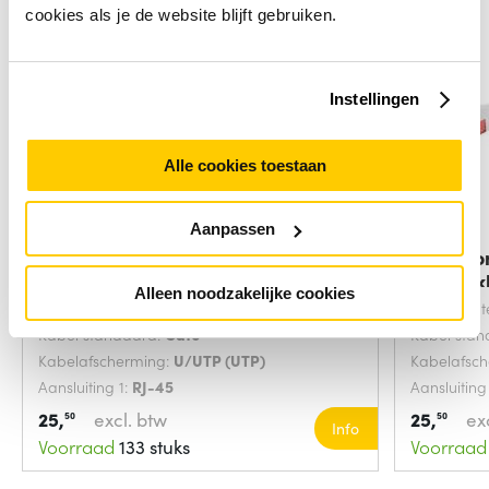
cookies als je de website blijft gebruiken.
Instellingen
Alle cookies toestaan
Aanpassen
Microconnect V-UTP602VP
Microco
netwerkkabel Grijs
netwerk
Alleen noodzakelijke cookies
Snoerlengte:
2 Meters
Snoerlengt
Kabel standaard:
Cat6
Kabel sta
Kabelafscherming:
U/UTP (UTP)
Kabelafsc
Aansluiting 1:
RJ-45
Aansluiting
25,
excl. btw
25,
ex
50
50
Info
Voorraad
133 stuks
Voorraad