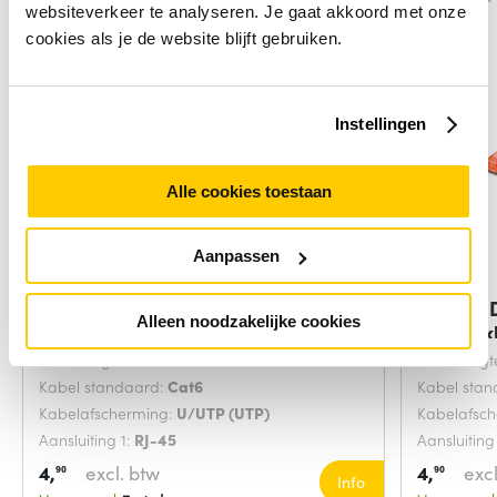
websiteverkeer te analyseren. Je gaat akkoord met onze
cookies als je de website blijft gebruiken.
Instellingen
Alle cookies toestaan
Aanpassen
Digitus DK-1617-0025/B
Digitus
Alleen noodzakelijke cookies
netwerkkabel Blauw
netwerk
Snoerlengte:
0.25 Meters
Snoerlengt
Kabel standaard:
Cat6
Kabel sta
Kabelafscherming:
U/UTP (UTP)
Kabelafsc
Aansluiting 1:
RJ-45
Aansluiting
4,
excl. btw
4,
excl
90
90
Info