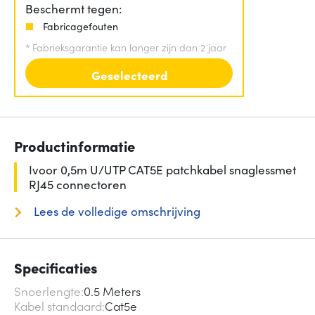
Beschermt tegen:
Fabricagefouten
*
Fabrieksgarantie kan langer zijn dan 2 jaar
Geselecteerd
Productinformatie
Ivoor 0,5m U/UTP CAT5E patchkabel snaglessmet
RJ45 connectoren
Lees de volledige omschrijving
Specificaties
Snoerlengte
0.5 Meters
Kabel standaard
Cat5e