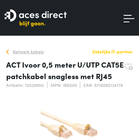
Netwerk kabels
Zakelijke IT-partner
ACT Ivoor 0,5 meter U/UTP CAT5E
patchkabel snagless met RJ45
Artikelnr: 15528950
MPN: IB6500
EAN: 8716065134179