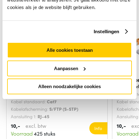
cookies als je de website blijft gebruiken.
Instellingen
Alle cookies toestaan
Aanpassen
Microconnect SFTP702G
Microco
netwerkkabel Groen 2
netwerk
Alleen noodzakelijke cookies
Snoerlengte:
2 Meters
Snoerlengt
Kabel standaard:
Cat7
Kabel sta
Kabelafscherming:
S/FTP (S-STP)
Kabelafsc
Aansluiting 1:
RJ-45
Aansluiting
10,-
excl. btw
10,-
exc
Info
Voorraad
425 stuks
Voorraad