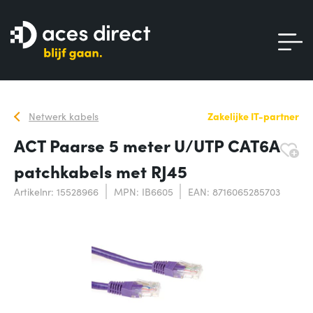
Netwerk kabels
Zakelijke IT-partner
ACT Paarse 5 meter U/UTP CAT6A
patchkabels met RJ45
Artikelnr: 15528966
MPN: IB6605
EAN: 8716065285703