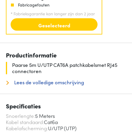
Fabricagefouten
*
Fabrieksgarantie kan langer zijn dan 2 jaar
Geselecteerd
Productinformatie
Paarse 5m U/UTP CAT6A patchkabelsmet RJ45
connectoren
Lees de volledige omschrijving
Specificaties
Snoerlengte
5 Meters
Kabel standaard
Cat6a
Kabelafscherming
U/UTP (UTP)