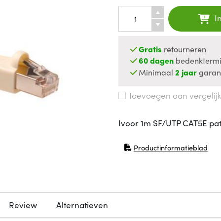
I
Gratis
retourneren
60 dagen
bedenktermi
Minimaal
2 jaar
garan
Toevoegen aan vergelij
Ivoor 1m SF/UTP CAT5E pa
Productinformatieblad
(opent in nieuw venster)
Review
Alternatieven