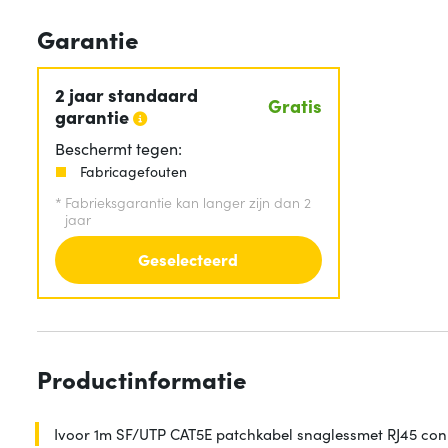
Garantie
2 jaar standaard
Gratis
garantie
Beschermt tegen:
Fabricagefouten
*
Fabrieksgarantie kan langer zijn dan 2
jaar
Geselecteerd
Productinformatie
Ivoor 1m SF/UTP CAT5E patchkabel snaglessmet RJ45 co