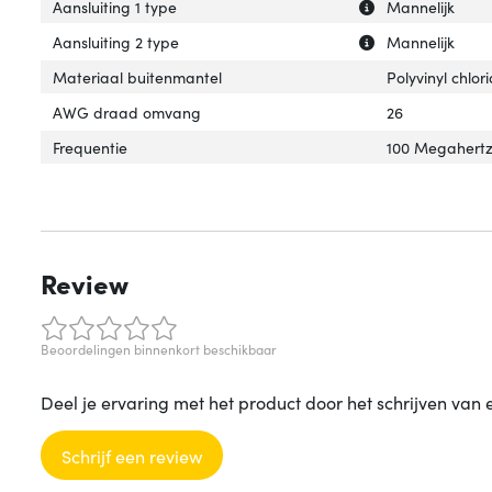
Uitleg over 'Aansl
Verberg uitleg ov
Aansluiting 1 type
Mannelijk
Uitleg over 'Aans
Verberg uitleg ov
Aansluiting 2 type
Mannelijk
Materiaal buitenmantel
Polyvinyl chlor
AWG draad omvang
26
Frequentie
100 Megahert
Review
Beoordelingen binnenkort beschikbaar
Deel je ervaring met het product door het schrijven van 
Schrijf een review