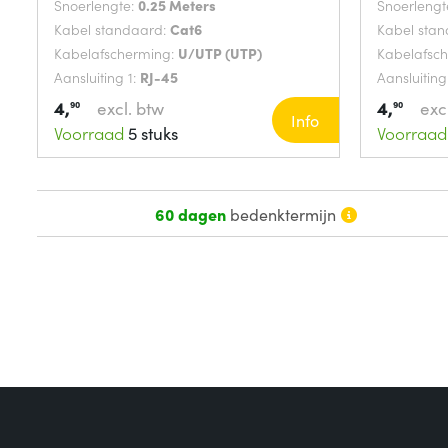
Snoerlengte:
0.25 Meters
Snoerlengt
Kabel standaard:
Cat6
Kabel sta
Kabelafscherming:
U/UTP (UTP)
Kabelafsc
Aansluiting 1:
RJ-45
Aansluiting
4,
4,
excl. btw
exc
90
90
Info
Voorraad
5 stuks
Voorraad
60 dagen
bedenktermijn