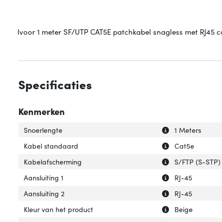
Ivoor 1 meter SF/UTP CAT5E patchkabel snagless met RJ45 co
Specificaties
Kenmerken
Uitleg over 'Snoe
Verberg uitleg o
Snoerlengte
1 Meters
Uitleg over 'Kab
Verberg uitleg o
Kabel standaard
Cat5e
Uitleg over 'Kab
Verberg uitleg o
Kabelafscherming
S/FTP (S-STP)
Uitleg over 'Aansl
Verberg uitleg ov
Aansluiting 1
RJ-45
Uitleg over 'Aansl
Verberg uitleg ov
Aansluiting 2
RJ-45
Uitleg over 'Kleu
Verberg uitleg ov
Kleur van het product
Beige