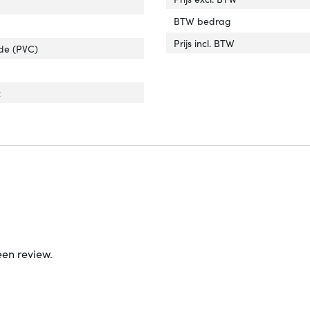
uiting 1 type'
er 'Aansluiting 1 type'
BTW bedrag
luiting 2 type'
er 'Aansluiting 2 type'
Prijs incl. BTW
ide (PVC)
z
een review.