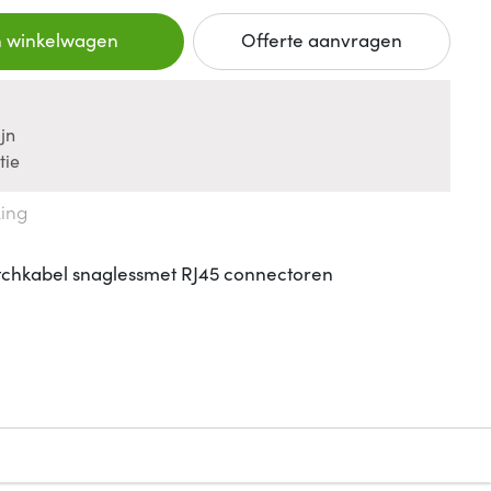
n winkelwagen
Offerte aanvragen
jn
tie
king
tchkabel snaglessmet RJ45 connectoren