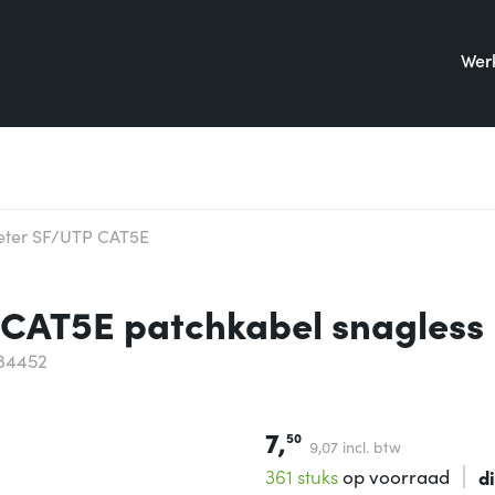
Werk
meter SF/UTP CAT5E
 CAT5E patchkabel snagless
34452
7,
50
9,
07
incl. btw
361 stuks
op voorraad
d