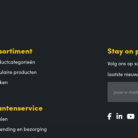
sortiment
Stay on 
ductcategorieën
Volg ons op so
ulaire producten
laatste nieuw
ken
Jouw e-mail
antenservice
alen
zending en bezorging