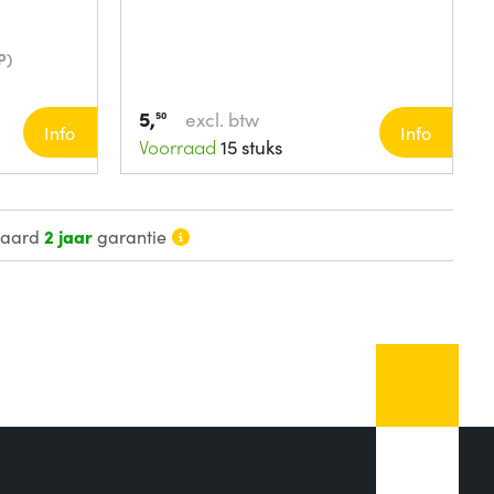
P)
5,
excl. btw
50
Info
Info
Voorraad
15 stuks
daard
2 jaar
garantie