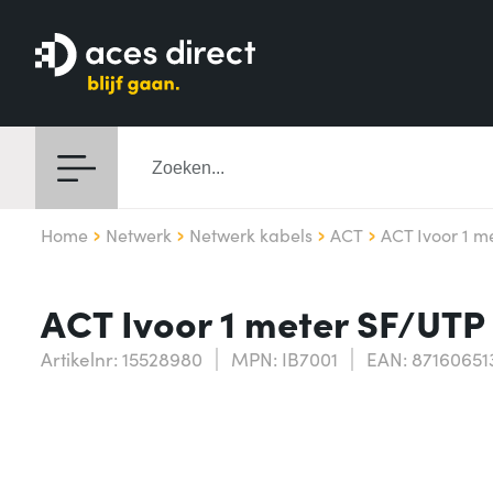
Home
Netwerk
Netwerk kabels
ACT
ACT Ivoor 1 
ACT Ivoor 1 meter SF/UTP
Artikelnr: 15528980
MPN: IB7001
EAN: 87160651