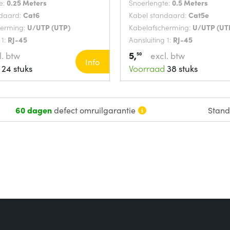
e:
0.25 Meters
Snoerlengte:
0.5 Meters
ndaard:
Cat6
Kabel standaard:
Cat5e
herming:
U/UTP (UTP)
Kabelafscherming:
U/UTP (UT
 1:
RJ-45
Aansluiting 1:
RJ-45
5,
l. btw
excl. btw
50
Info
24 stuks
Voorraad
38 stuks
60 dagen
defect omruilgarantie
Stan