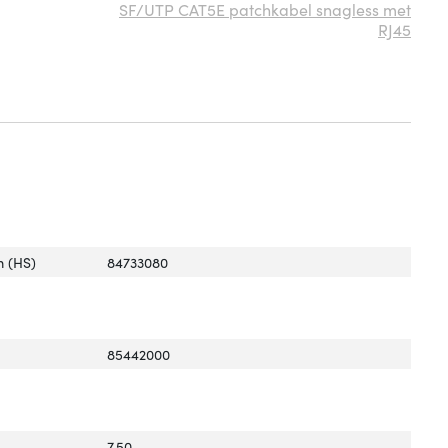
SF/UTP CAT5E patchkabel snagless met
RJ45
 (HS)
84733080
85442000
7.50