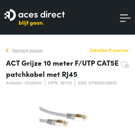
Netwerk kabels
Zakelijke IT-partner
ACT Grijze 10 meter F/UTP CAT5E
patchkabel met RJ45
Artikelnr: 15529010
MPN: IB7110
EAN: 8716065128932