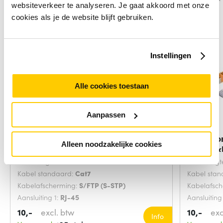
websiteverkeer te analyseren. Je gaat akkoord met onze
cookies als je de website blijft gebruiken.
Instellingen
Alle cookies toestaan
Aanpassen
Microconnect SFTP702G
Microco
Alleen noodzakelijke cookies
netwerkkabel Groen 2
netwerk
Snoerlengte:
2 Meters
Snoerlengt
Kabel standaard:
Cat7
Kabel sta
Kabelafscherming:
S/FTP (S-STP)
Kabelafsc
Aansluiting 1:
RJ-45
Aansluiting
10,-
excl. btw
10,-
exc
Info