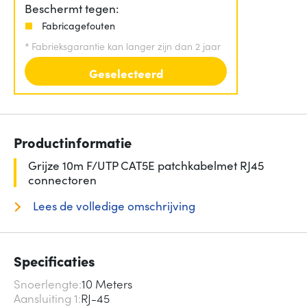
Beschermt tegen:
Fabricagefouten
*
Fabrieksgarantie kan langer zijn dan 2 jaar
Geselecteerd
Productinformatie
Grijze 10m F/UTP CAT5E patchkabelmet RJ45
connectoren
Lees de volledige omschrijving
Specificaties
Snoerlengte
10 Meters
Aansluiting 1
RJ-45