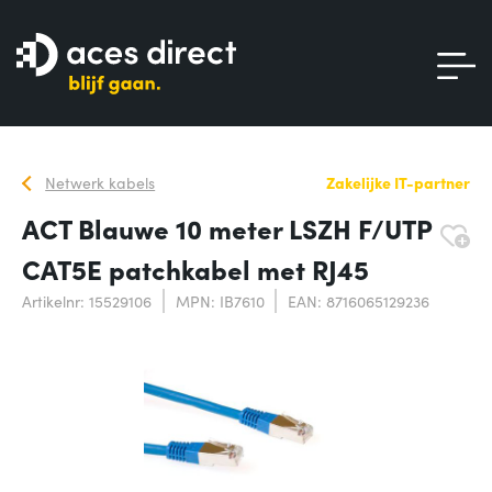
Netwerk kabels
Zakelijke IT-partner
ACT Blauwe 10 meter LSZH F/UTP
CAT5E patchkabel met RJ45
Artikelnr: 15529106
MPN: IB7610
EAN: 8716065129236