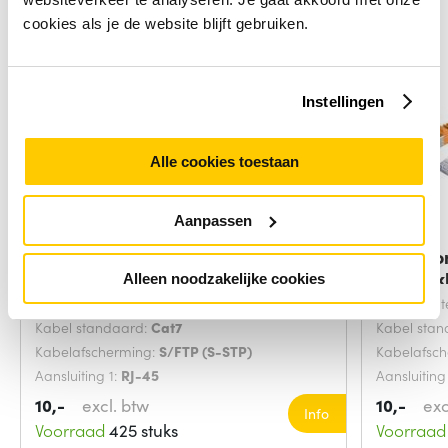
cookies als je de website blijft gebruiken.
Instellingen
Alle cookies toestaan
Aanpassen
Microconnect SFTP702G
Microco
netwerkkabel Groen 2
netwerk
Alleen noodzakelijke cookies
Snoerlengte:
2 Meters
Snoerlengt
Kabel standaard:
Cat7
Kabel sta
Kabelafscherming:
S/FTP (S-STP)
Kabelafsc
Aansluiting 1:
RJ-45
Aansluiting
10,-
excl. btw
10,-
exc
Info
Voorraad
425 stuks
Voorraad