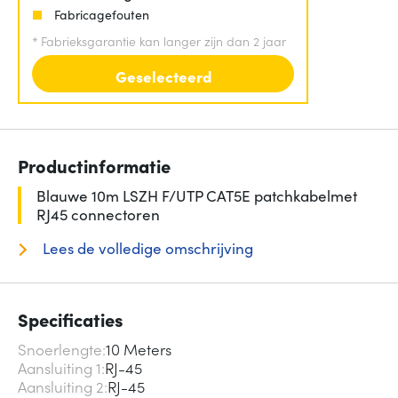
Fabricagefouten
*
Fabrieksgarantie kan langer zijn dan 2 jaar
Geselecteerd
Productinformatie
Blauwe 10m LSZH F/UTP CAT5E patchkabelmet
RJ45 connectoren
Lees de volledige omschrijving
Specificaties
Snoerlengte
10 Meters
Aansluiting 1
RJ-45
Aansluiting 2
RJ-45