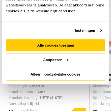
Vergelijk
Vergelijk
websiteverkeer te analyseren. Je gaat akkoord met onze
cookies als je de website blijft gebruiken.
Instellingen
Alle cookies toestaan
Aanpassen
Microconnect SFTP702G
Microco
Alleen noodzakelijke cookies
netwerkkabel Groen 2
netwerk
Snoerlengte:
2 Meters
Snoerlengt
Kabel standaard:
Cat7
Kabel sta
Kabelafscherming:
S/FTP (S-STP)
Kabelafsc
Aansluiting 1:
RJ-45
Aansluiting
10,-
excl. btw
10,-
exc