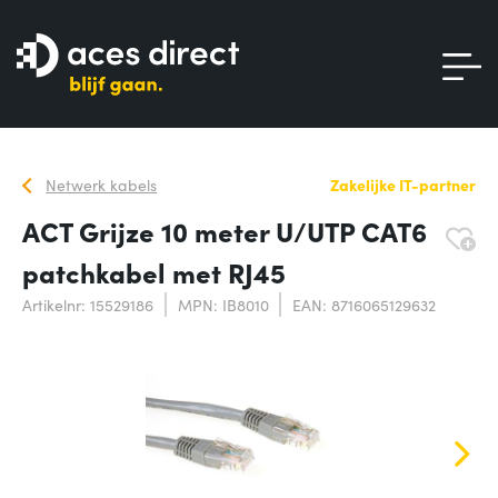
Netwerk kabels
Zakelijke IT-partner
ACT Grijze 10 meter U/UTP CAT6
patchkabel met RJ45
Artikelnr: 15529186
MPN: IB8010
EAN: 8716065129632