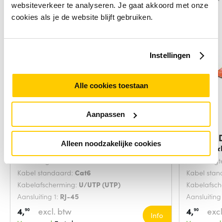
websiteverkeer te analyseren. Je gaat akkoord met onze
cookies als je de website blijft gebruiken.
Instellingen
Alle cookies toestaan
Aanpassen
Digitus DK-1617-0025/B
Digitus
Alleen noodzakelijke cookies
netwerkkabel Blauw
netwerk
Snoerlengte:
0.25 Meters
Snoerlengt
Kabel standaard:
Cat6
Kabel sta
Kabelafscherming:
U/UTP (UTP)
Kabelafsc
Aansluiting 1:
RJ-45
Aansluiting
4,
excl. btw
4,
excl
90
90
Info