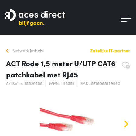
Netwerk kabels
Zakelijke IT-partner
ACT Rode 1,5 meter U/UTP CAT6
patchkabel met RJ45
Artikelnr: 15529258
MPN: IB8551
EAN: 8716065129960