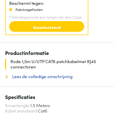
Beschermt tegen:
Fabricagefouten
*
Fabrieksgarantie kan langer zijn dan 2 jaar
Geselecteerd
Productinformatie
Rode 1,5m U/UTP CAT6 patchkabelmet RJ45
connectoren
Lees de volledige omschrijving
Specificaties
Snoerlengte
1.5 Meters
Kabel standaard
Cat6