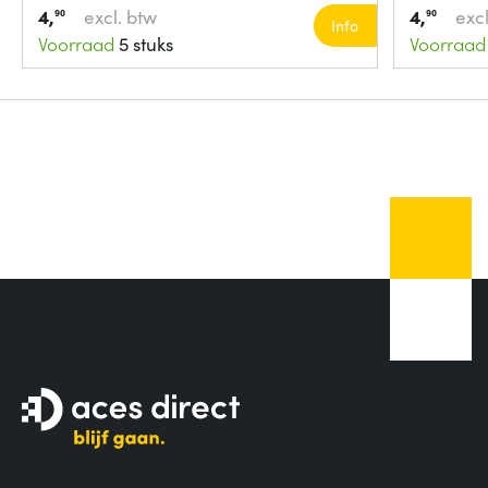
4,
excl. btw
4,
excl
90
90
Info
Voorraad
5 stuks
Voorraad