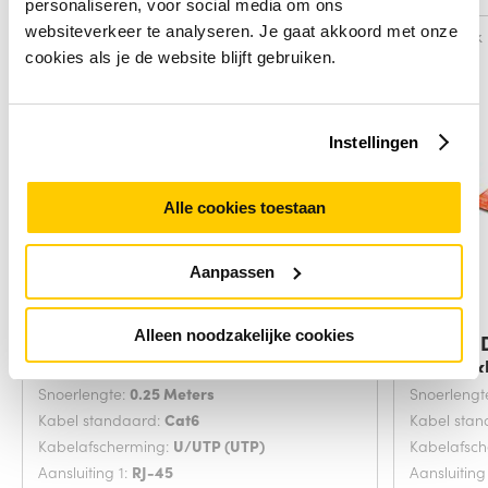
personaliseren, voor social media om ons
websiteverkeer te analyseren. Je gaat akkoord met onze
Vergelijk
Vergelijk
cookies als je de website blijft gebruiken.
Instellingen
Alle cookies toestaan
Aanpassen
Alleen noodzakelijke cookies
Digitus DK-1617-0025/B
Digitus
netwerkkabel Blauw
netwerk
Snoerlengte:
0.25 Meters
Snoerlengt
Kabel standaard:
Cat6
Kabel sta
Kabelafscherming:
U/UTP (UTP)
Kabelafsc
Aansluiting 1:
RJ-45
Aansluiting