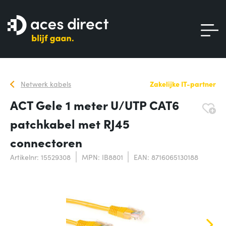
Netwerk kabels
Zakelijke IT-partner
ACT Gele 1 meter U/UTP CAT6
patchkabel met RJ45
connectoren
Artikelnr: 15529308
MPN: IB8801
EAN: 8716065130188