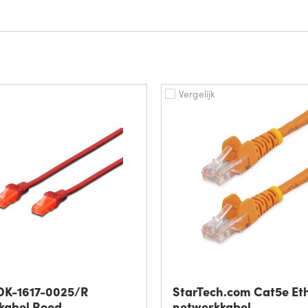
Vergelijk
 DK-1617-0025/R
StarTech.com Cat5e Et
kabel Rood
netwerkkabel