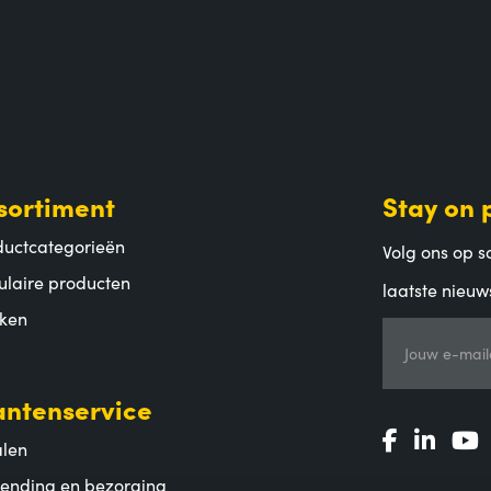
sortiment
Stay on 
ductcategorieën
Volg ons op so
ulaire producten
laatste nieuw
ken
Jouw e-mail
antenservice
alen
zending en bezorging