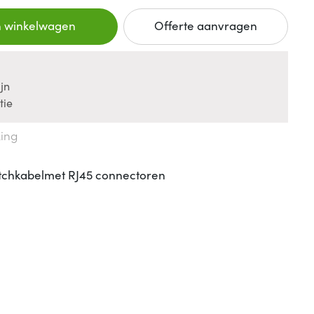
n winkelwagen
Offerte aanvragen
jn
tie
king
tchkabelmet RJ45 connectoren