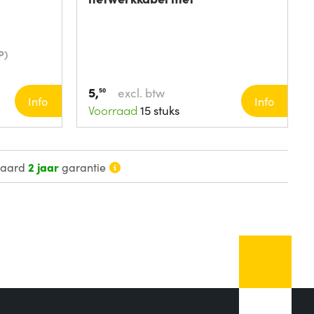
P)
5,
excl. btw
50
Info
Info
Voorraad
15 stuks
daard
2 jaar
garantie