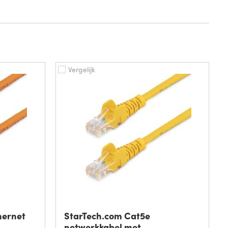
Vergelijk
hernet
StarTech.com Cat5e
netwerkkabel met