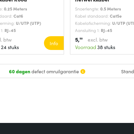
e:
0.25 Meters
Snoerlengte:
0.5 Meters
ndaard:
Cat6
Kabel standaard:
Cat5e
herming:
U/UTP (UTP)
Kabelafscherming:
U/UTP (UT
 1:
RJ-45
Aansluiting 1:
RJ-45
5,
l. btw
excl. btw
50
Info
24 stuks
Voorraad
38 stuks
60 dagen
defect omruilgarantie
Stan