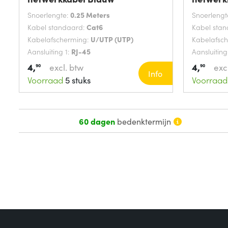
Snoerlengte:
0.25 Meters
Snoerlengt
Kabel standaard:
Cat6
Kabel sta
Kabelafscherming:
U/UTP (UTP)
Kabelafsc
Aansluiting 1:
RJ-45
Aansluiting
4,
4,
excl. btw
exc
90
90
Info
Voorraad
5 stuks
Voorraad
60 dagen
bedenktermijn