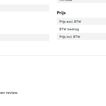
uiting 1 type'
er 'Aansluiting 1 type'
luiting 2 type'
er 'Aansluiting 2 type'
Prijs
tact geleider materiaal'
ver 'Contact geleider materiaal'
Prijs excl. BTW
BTW bedrag
Prijs incl. BTW
een review.