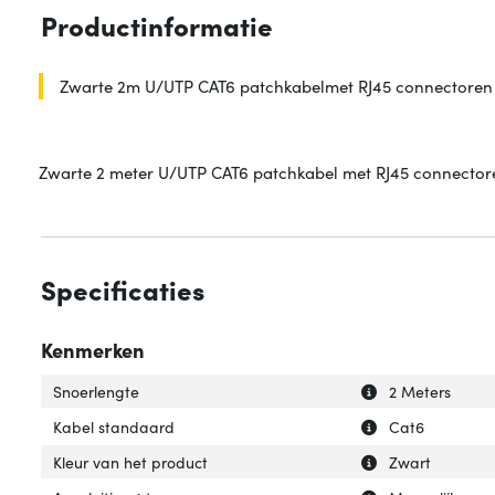
Productinformatie
Zwarte 2m U/UTP CAT6 patchkabelmet RJ45 connectoren
Zwarte 2 meter U/UTP CAT6 patchkabel met RJ45 connectoren
Specificaties
Kenmerken
Uitleg over 'Snoe
Verberg uitleg o
Snoerlengte
2 Meters
Uitleg over 'Kab
Verberg uitleg o
Kabel standaard
Cat6
Uitleg over 'Kleu
Verberg uitleg ov
Kleur van het product
Zwart