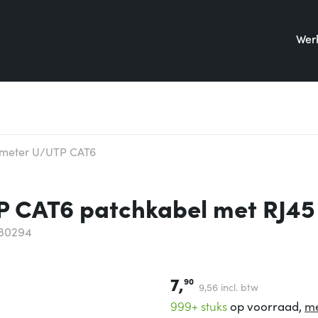
Werk
 meter U/UTP CAT6
P CAT6 patchkabel met RJ45
130294
7,
90
9,
56
incl. btw
999+ stuks
op voorraad,
me