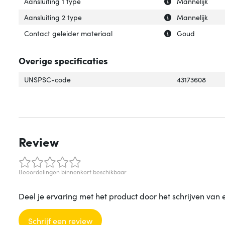
Uitleg over 'Aansl
Verberg uitleg ov
Aansluiting 1 type
Mannelijk
Uitleg over 'Aans
Verberg uitleg ov
Aansluiting 2 type
Mannelijk
Uitleg over 'Con
Verberg uitleg o
Contact geleider materiaal
Goud
Overige specificaties
UNSPSC-code
43173608
Review
Beoordelingen binnenkort beschikbaar
Deel je ervaring met het product door het schrijven van 
Schrijf een review