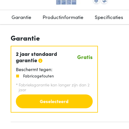
Garantie
Productinformatie
Specificaties
Garantie
2 jaar standaard
Gratis
garantie
Beschermt tegen:
Fabricagefouten
*
Fabrieksgarantie kan langer zijn dan 2
jaar
Geselecteerd