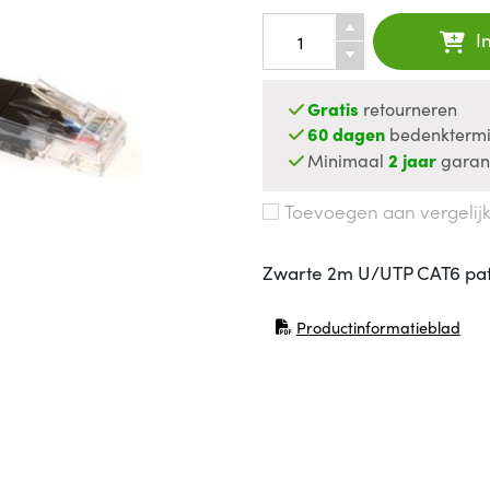
I
Gratis
retourneren
60 dagen
bedenktermi
Minimaal
2 jaar
garan
Toevoegen aan vergelij
Zwarte 2m U/UTP CAT6 pa
Productinformatieblad
(opent in nieuw venster)