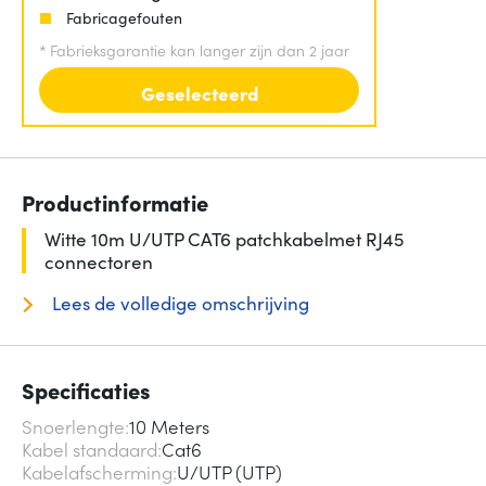
Fabricagefouten
*
Fabrieksgarantie kan langer zijn dan 2 jaar
Geselecteerd
Productinformatie
Witte 10m U/UTP CAT6 patchkabelmet RJ45
connectoren
Lees de volledige omschrijving
Specificaties
Snoerlengte
10 Meters
Kabel standaard
Cat6
Kabelafscherming
U/UTP (UTP)