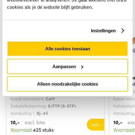
cookies als je de website blijft gebruiken.
Instellingen
Alle cookies toestaan
Aanpassen
Microconnect SFTP702G
Microco
netwerkkabel Groen 2
netwerk
Alleen noodzakelijke cookies
Snoerlengte:
2 Meters
Snoerlengt
Kabel standaard:
Cat7
Kabel sta
Kabelafscherming:
S/FTP (S-STP)
Kabelafsc
Aansluiting 1:
RJ-45
Aansluiting
10,-
excl. btw
10,-
exc
Info
Voorraad
425 stuks
Voorraad