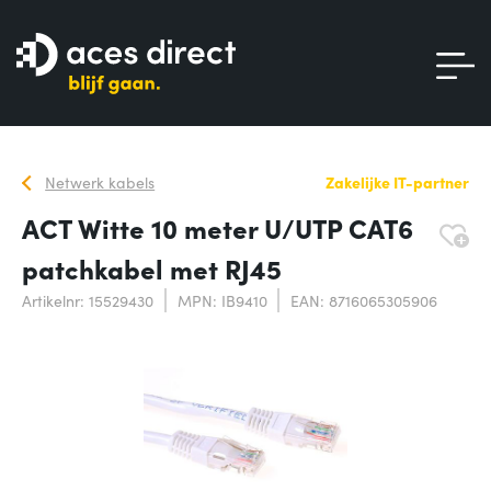
Netwerk kabels
Zakelijke IT-partner
ACT Witte 10 meter U/UTP CAT6
patchkabel met RJ45
Artikelnr: 15529430
MPN: IB9410
EAN: 8716065305906