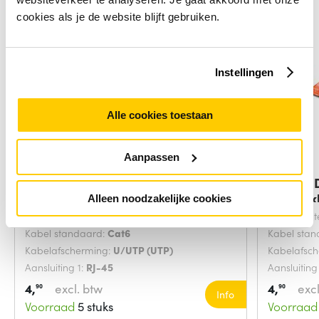
cookies als je de website blijft gebruiken.
Instellingen
Alle cookies toestaan
Aanpassen
Digitus DK-1617-0025/B
Digitus
netwerkkabel Blauw
netwerk
Alleen noodzakelijke cookies
Snoerlengte:
0.25 Meters
Snoerlengt
Kabel standaard:
Cat6
Kabel sta
Kabelafscherming:
U/UTP (UTP)
Kabelafsc
Aansluiting 1:
RJ-45
Aansluiting
4,
excl. btw
4,
excl
90
90
Info
Voorraad
5 stuks
Voorraad