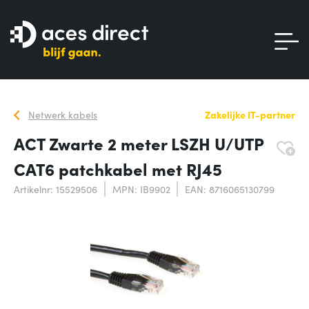
Netwerk kabels
Zakelijke IT-partner
ACT Zwarte 2 meter LSZH U/UTP
CAT6 patchkabel met RJ45
Artikelnr: 15529506
MPN: IB9902
EAN: 8716065130799