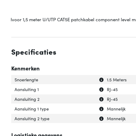
Ivoor 1,5 meter U/UTP CAT5E patchkabel component level me
Specificaties
Kenmerken
Uitleg over 'Snoe
Verberg uitleg o
Snoerlengte
1.5 Meters
Uitleg over 'Aansl
Verberg uitleg ov
Aansluiting 1
RJ-45
Uitleg over 'Aansl
Verberg uitleg ov
Aansluiting 2
RJ-45
Uitleg over 'Aansl
Verberg uitleg ov
Aansluiting 1 type
Mannelijk
Uitleg over 'Aans
Verberg uitleg ov
Aansluiting 2 type
Mannelijk
Logistieke gegevens