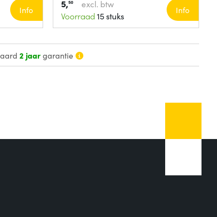
5,
excl. btw
50
Info
Info
Voorraad
15 stuks
daard
2 jaar
garantie