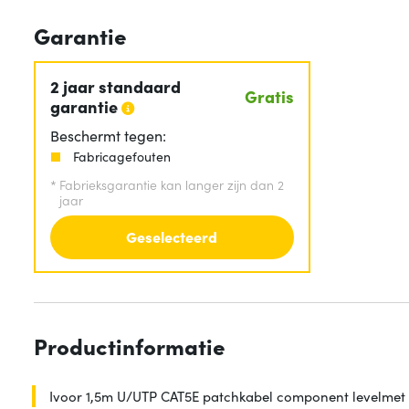
Garantie
2 jaar standaard
Gratis
garantie
Beschermt tegen:
Fabricagefouten
*
Fabrieksgarantie kan langer zijn dan 2
jaar
Geselecteerd
Productinformatie
Ivoor 1,5m U/UTP CAT5E patchkabel component levelmet