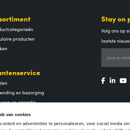
sortiment
Stay on 
ductcategorieën
Volg ons op so
ulaire producten
laatste nieuw
ken
Jouw e-mail
antenservice
alen
zending en bezorging
uren en garantie
lgestelde vragen
ik van cookies
ontent en advertenties te personaliseren, voor social media o