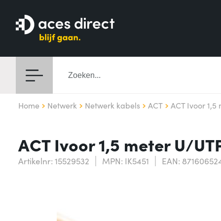
Home
Netwerk
Netwerk kabels
ACT
ACT Ivoor 1,5
ACT Ivoor 1,5 meter U/UT
Artikelnr: 15529532
MPN: IK5451
EAN: 87160652