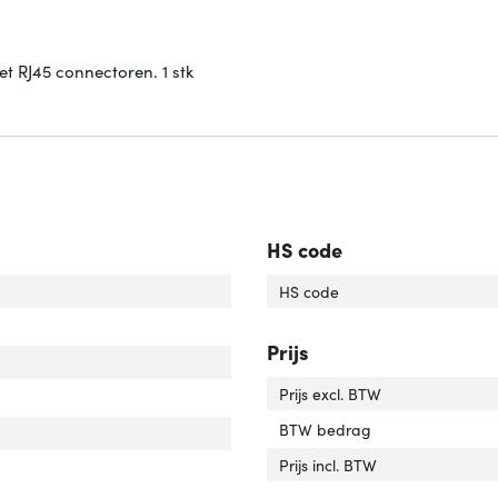
t RJ45 connectoren. 1 stk
HS code
rlengte'
ver 'Snoerlengte'
HS code
uiting 1'
er 'Aansluiting 1'
Prijs
uiting 2'
er 'Aansluiting 2'
Prijs excl. BTW
uiting 1 type'
er 'Aansluiting 1 type'
BTW bedrag
luiting 2 type'
er 'Aansluiting 2 type'
Prijs incl. BTW