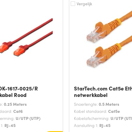
Vergelijk
 DK-1617-0025/R
StarTech.com Cat5e Et
kabel Rood
netwerkkabel
e:
0.25 Meters
Snoerlengte:
0.5 Meters
ndaard:
Cat6
Kabel standaard:
Cat5e
herming:
U/UTP (UTP)
Kabelafscherming:
U/UTP (UT
 1:
RJ-45
Aansluiting 1:
RJ-45