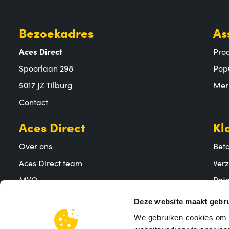
Bezoekadres
As
Aces Direct
Pro
Spoorlaan 298
Pop
5017 JZ Tilburg
Mer
Contact
Aces Direct
Kl
Over ons
Bet
Aces Direct team
Ver
MVO
Reto
Vacatures
Vee
Deze website maakt gebru
We gebruiken cookies om c