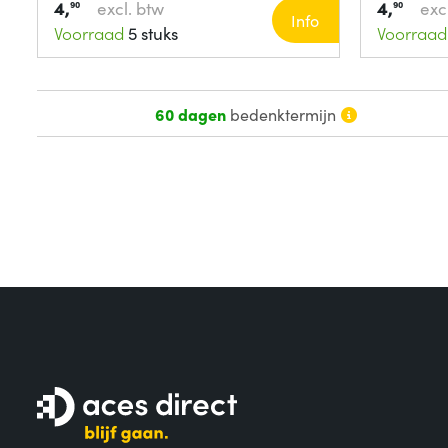
4,
4,
excl. btw
exc
90
90
Info
Voorraad
5 stuks
Voorraad
60 dagen
bedenktermijn