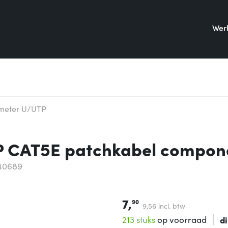
Werk
 meter U/UTP
P CAT5E patchkabel compone
40689
7,
90
9,
56
incl. btw
213 stuks
op voorraad
d