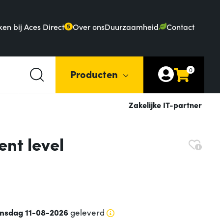
en bij Aces Direct
Over ons
Duurzaamheid
Contact
5
0
Producten
Zakelijke IT-partner
nt level
insdag 11-08-2026
geleverd