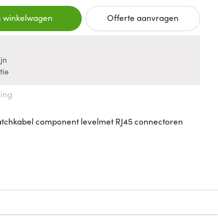
n winkelwagen
Offerte aanvragen
jn
tie
king
atchkabel component levelmet RJ45 connectoren