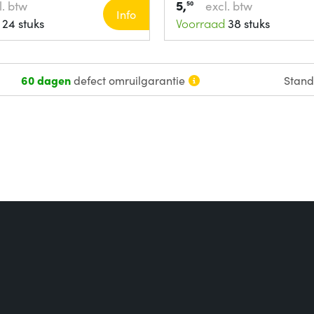
5,
l. btw
excl. btw
50
Info
24 stuks
Voorraad
38 stuks
60 dagen
defect omruilgarantie
Stan