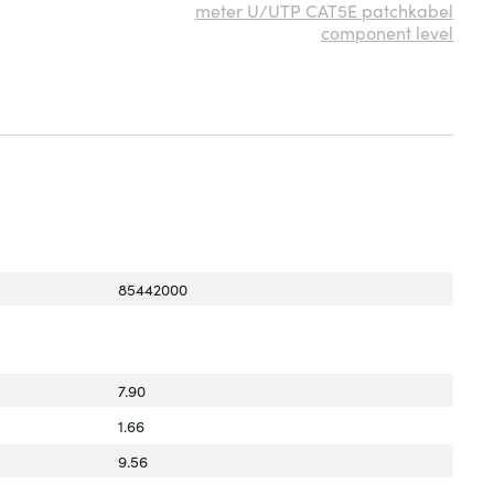
meter U/UTP CAT5E patchkabel
component level
85442000
7.90
1.66
9.56