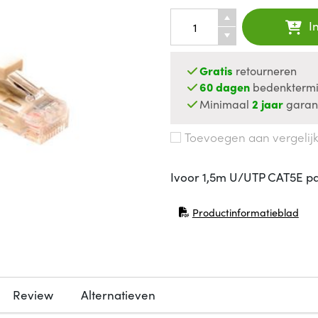
I
Gratis
retourneren
60 dagen
bedenktermi
Minimaal
2 jaar
garan
Toevoegen aan vergelij
Ivoor 1,5m U/UTP CAT5E p
Productinformatieblad
(opent in nieuw venster)
Review
Alternatieven