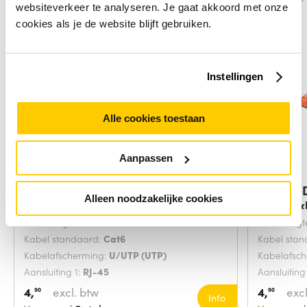
websiteverkeer te analyseren. Je gaat akkoord met onze
cookies als je de website blijft gebruiken.
Instellingen
Alle cookies toestaan
Aanpassen
Digitus DK-1617-0025/B
Digitus
Alleen noodzakelijke cookies
netwerkkabel Blauw
netwerk
Snoerlengte:
0.25 Meters
Snoerlengt
Kabel standaard:
Cat6
Kabel sta
Kabelafscherming:
U/UTP (UTP)
Kabelafsc
Aansluiting 1:
RJ-45
Aansluiting
4,
excl. btw
4,
excl
90
90
Info