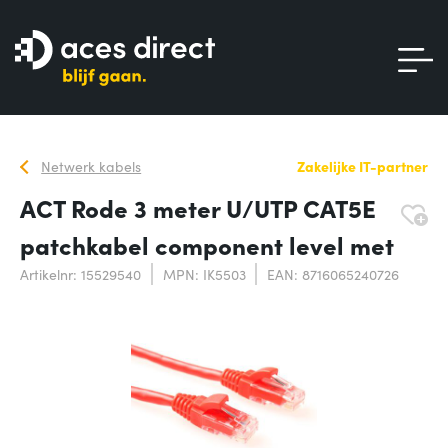
Netwerk kabels
Zakelijke IT-partner
ACT Rode 3 meter U/UTP CAT5E
patchkabel component level met
Artikelnr: 15529540
MPN: IK5503
EAN: 8716065240726