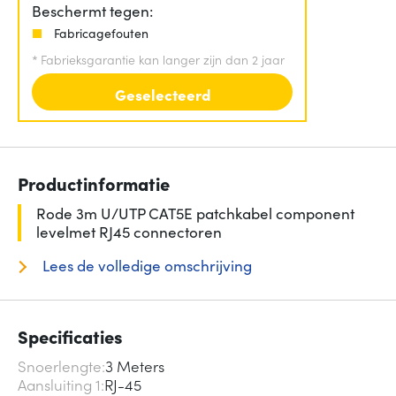
Beschermt tegen:
Fabricagefouten
*
Fabrieksgarantie kan langer zijn dan 2 jaar
Geselecteerd
Productinformatie
Rode 3m U/UTP CAT5E patchkabel component
levelmet RJ45 connectoren
Lees de volledige omschrijving
Specificaties
Snoerlengte
3 Meters
Aansluiting 1
RJ-45