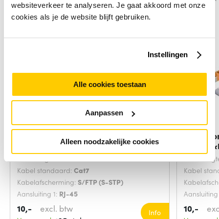
websiteverkeer te analyseren. Je gaat akkoord met onze
cookies als je de website blijft gebruiken.
Instellingen
Alle cookies toestaan
Aanpassen
Microconnect SFTP702G
Microco
Alleen noodzakelijke cookies
netwerkkabel Groen 2
netwerk
Snoerlengte:
2 Meters
Snoerlengt
Kabel standaard:
Cat7
Kabel sta
Kabelafscherming:
S/FTP (S-STP)
Kabelafsc
Aansluiting 1:
RJ-45
Aansluiting
10,-
excl. btw
10,-
exc
Info