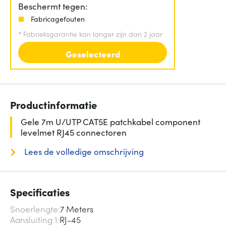
Beschermt tegen:
Fabricagefouten
*
Fabrieksgarantie kan langer zijn dan 2 jaar
Geselecteerd
Productinformatie
Gele 7m U/UTP CAT5E patchkabel component
levelmet RJ45 connectoren
Lees de volledige omschrijving
Specificaties
Snoerlengte
7 Meters
Aansluiting 1
RJ-45