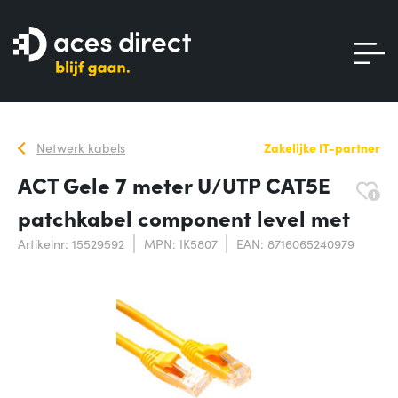
Netwerk kabels
Zakelijke IT-partner
ACT Gele 7 meter U/UTP CAT5E
patchkabel component level met
Artikelnr: 15529592
MPN: IK5807
EAN: 8716065240979