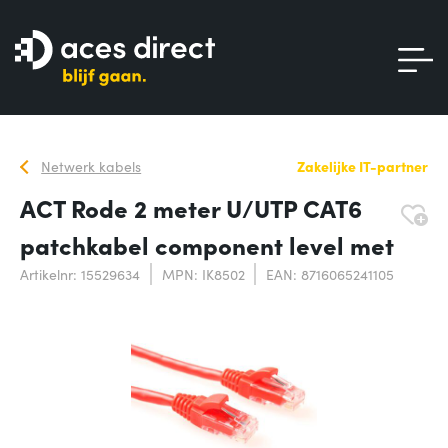
Netwerk kabels
Zakelijke IT-partner
ACT Rode 2 meter U/UTP CAT6
patchkabel component level met
Artikelnr: 15529634
MPN: IK8502
EAN: 8716065241105