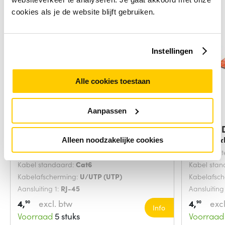
cookies als je de website blijft gebruiken.
Instellingen
Alle cookies toestaan
Aanpassen
Digitus DK-1617-0025/B
Digitus
netwerkkabel Blauw
netwerk
Alleen noodzakelijke cookies
Snoerlengte:
0.25 Meters
Snoerlengt
Kabel standaard:
Cat6
Kabel sta
Kabelafscherming:
U/UTP (UTP)
Kabelafsc
Aansluiting 1:
RJ-45
Aansluiting
4,
excl. btw
4,
excl
90
90
Info
Voorraad
5 stuks
Voorraad