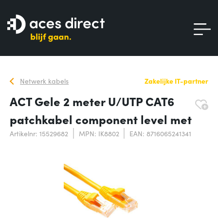
Netwerk kabels
Zakelijke IT-partner
ACT Gele 2 meter U/UTP CAT6
patchkabel component level met
Artikelnr: 15529682
MPN: IK8802
EAN: 8716065241341