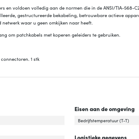
rs en voldoen volledig aan de normen die in de ANSI/TIA-568-C
lleerde, gestructureerde bekabeling, betrouwbare actieve appar
d netwerk waar u geen omkijken naar heeft.
lang om patchkabels met koperen geleiders te gebruiken.
connectoren. 1 stk
Eisen aan de omgeving
rlengte'
ver 'Snoerlengte'
Bedrijfstemperatuur (T-T)
el standaard'
ver 'Kabel standaard'
Logistieke gegevens