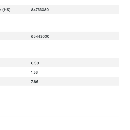
 (HS)
84733080
85442000
6.50
1.36
7.86