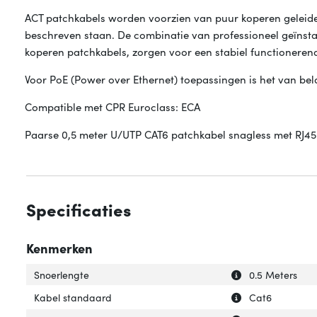
ACT patchkabels worden voorzien van puur koperen geleide
beschreven staan. De combinatie van professioneel geïnsta
koperen patchkabels, zorgen voor een stabiel functioneren
Voor PoE (Power over Ethernet) toepassingen is het van be
Compatible met CPR Euroclass: ECA
Paarse 0,5 meter U/UTP CAT6 patchkabel snagless met RJ45 
Specificaties
Kenmerken
Uitleg over 'Snoe
Verberg uitleg o
Snoerlengte
0.5 Meters
Uitleg over 'Kab
Verberg uitleg o
Kabel standaard
Cat6