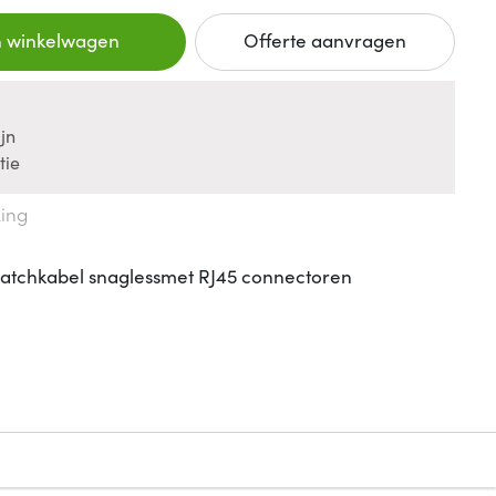
n winkelwagen
Offerte aanvragen
jn
tie
king
atchkabel snaglessmet RJ45 connectoren