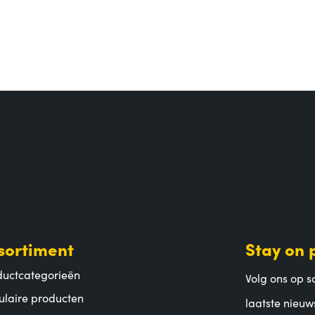
sortiment
Stay on 
ductcategorieën
Volg ons op so
ulaire producten
laatste nieuw