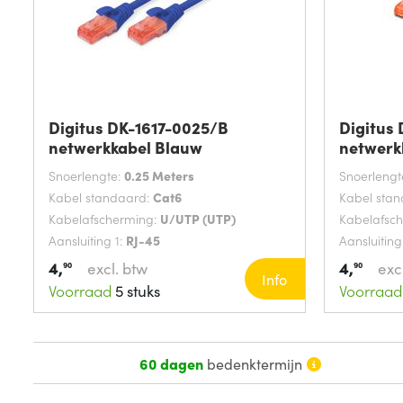
Digitus DK-1617-0025/B
Digitus
netwerkkabel Blauw
netwerk
Snoerlengte:
0.25 Meters
Snoerlengt
Kabel standaard:
Cat6
Kabel sta
Kabelafscherming:
U/UTP (UTP)
Kabelafsc
Aansluiting 1:
RJ-45
Aansluiting
4,
4,
excl. btw
exc
90
90
Info
Voorraad
5 stuks
Voorraad
60 dagen
bedenktermijn