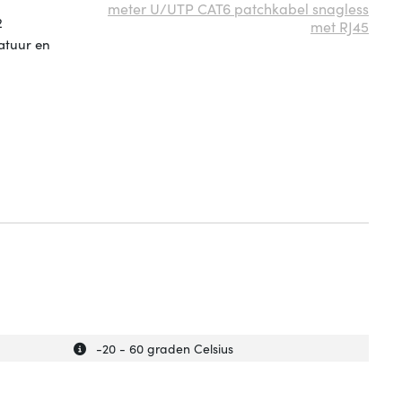
meter U/UTP CAT6 patchkabel snagless
2
met RJ45
atuur en
Uitleg over 'Bedrijfstemperatuur (T-T)'
Verberg uitleg over 'Bedrijfstemperatuur (T-T)'
-20 - 60 graden Celsius