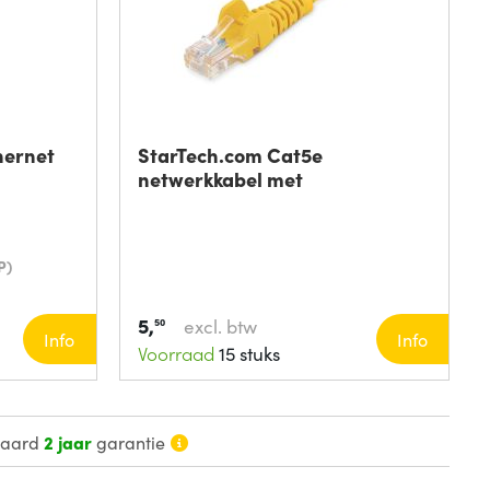
hernet
StarTech.com Cat5e
netwerkkabel met
P)
5,
excl. btw
50
Info
Info
Voorraad
15 stuks
daard
2 jaar
garantie