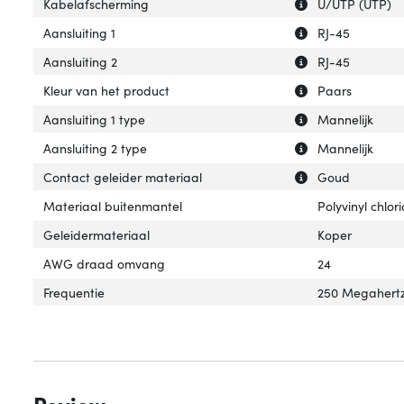
Uitleg over 'Kab
Verberg uitleg o
Kabelafscherming
U/UTP (UTP)
Uitleg over 'Aansl
Verberg uitleg ov
Aansluiting 1
RJ-45
Uitleg over 'Aansl
Verberg uitleg ov
Aansluiting 2
RJ-45
Uitleg over 'Kleu
Verberg uitleg ov
Kleur van het product
Paars
Uitleg over 'Aansl
Verberg uitleg ov
Aansluiting 1 type
Mannelijk
Uitleg over 'Aans
Verberg uitleg ov
Aansluiting 2 type
Mannelijk
Uitleg over 'Con
Verberg uitleg o
Contact geleider materiaal
Goud
Materiaal buitenmantel
Polyvinyl chlor
Geleidermateriaal
Koper
AWG draad omvang
24
Frequentie
250 Megahert
Review