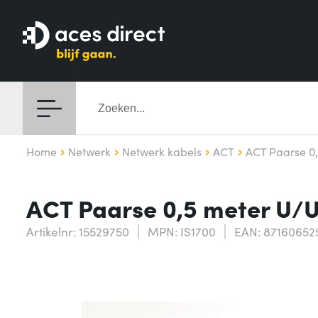
Home
Netwerk
Netwerk kabels
ACT
ACT Paarse 0
ACT Paarse 0,5 meter U/
Artikelnr: 15529750
MPN: IS1700
EAN: 87160652