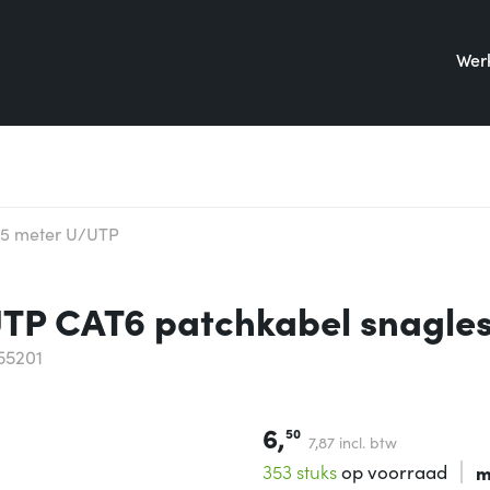
Werk
,5 meter U/UTP
UTP CAT6 patchkabel snagles
55201
6,
50
7,
87
incl. btw
353 stuks
op voorraad
m