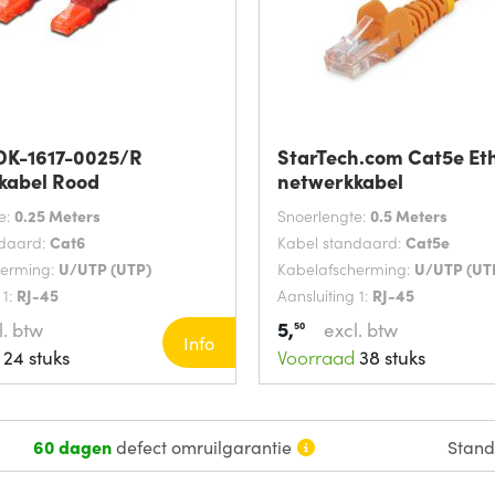
 DK-1617-0025/R
StarTech.com Cat5e Et
kabel Rood
netwerkkabel
e:
0.25 Meters
Snoerlengte:
0.5 Meters
ndaard:
Cat6
Kabel standaard:
Cat5e
herming:
U/UTP (UTP)
Kabelafscherming:
U/UTP (UT
 1:
RJ-45
Aansluiting 1:
RJ-45
5,
l. btw
excl. btw
50
Info
24 stuks
Voorraad
38 stuks
60 dagen
defect omruilgarantie
Stan