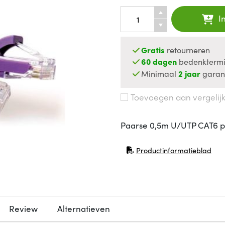
I
Gratis
retourneren
60 dagen
bedenktermi
Minimaal
2 jaar
garan
Toevoegen aan vergelij
Paarse 0,5m U/UTP CAT6 p
Productinformatieblad
(opent in nieuw venster)
Review
Alternatieven