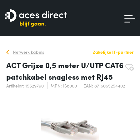
Netwerk kabels
Zakelijke IT-partner
ACT Grijze 0,5 meter U/UTP CAT6
patchkabel snagless met RJ45
Artikelnr: 15529790
MPN: IS8000
EAN: 8716065254402