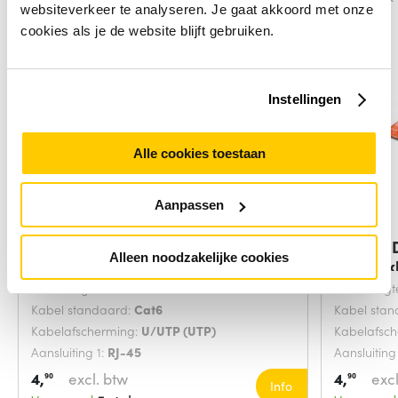
websiteverkeer te analyseren. Je gaat akkoord met onze
cookies als je de website blijft gebruiken.
Instellingen
Alle cookies toestaan
Aanpassen
Digitus DK-1617-0025/B
Digitus
Alleen noodzakelijke cookies
netwerkkabel Blauw
netwerk
Snoerlengte:
0.25 Meters
Snoerlengt
Kabel standaard:
Cat6
Kabel sta
Kabelafscherming:
U/UTP (UTP)
Kabelafsc
Aansluiting 1:
RJ-45
Aansluiting
4,
excl. btw
4,
excl
90
90
Info