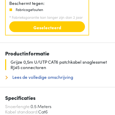
Beschermt tegen:
Fabricagefouten
*
Fabrieksgarantie kan langer zijn dan 2 jaar
Geselecteerd
Productinformatie
Grijze 0,5m U/UTP CAT6 patchkabel snaglessmet
RJ45 connectoren
Lees de volledige omschrijving
Specificaties
Snoerlengte
0.5 Meters
Kabel standaard
Cat6