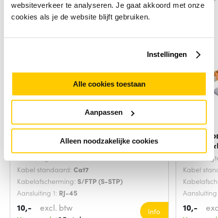
websiteverkeer te analyseren. Je gaat akkoord met onze
cookies als je de website blijft gebruiken.
Instellingen
Alle cookies toestaan
Aanpassen
Microconnect SFTP702G
Microco
Alleen noodzakelijke cookies
netwerkkabel Groen 2
netwerk
Snoerlengte:
2 Meters
Snoerlengt
Kabel standaard:
Cat7
Kabel sta
Kabelafscherming:
S/FTP (S-STP)
Kabelafsc
Aansluiting 1:
RJ-45
Aansluiting
10,-
excl. btw
10,-
exc
Info