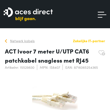
Netwerk kabels
Zakelijke IT-partner
ACT Ivoor 7 meter U/UTP CAT6
patchkabel snagless met RJ45
Artikelnr: 15529830
MPN: IS8407
EAN: 8716065254365