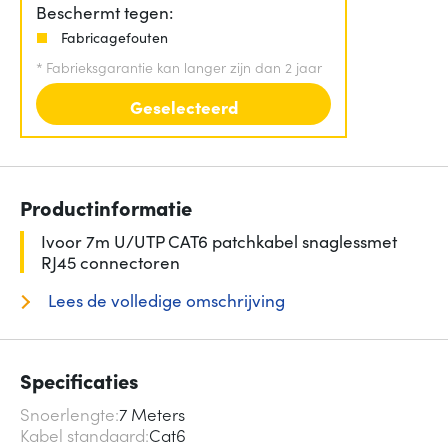
Beschermt tegen:
Fabricagefouten
*
Fabrieksgarantie kan langer zijn dan 2 jaar
Geselecteerd
Productinformatie
Ivoor 7m U/UTP CAT6 patchkabel snaglessmet
RJ45 connectoren
Lees de volledige omschrijving
Specificaties
Snoerlengte
7 Meters
Kabel standaard
Cat6