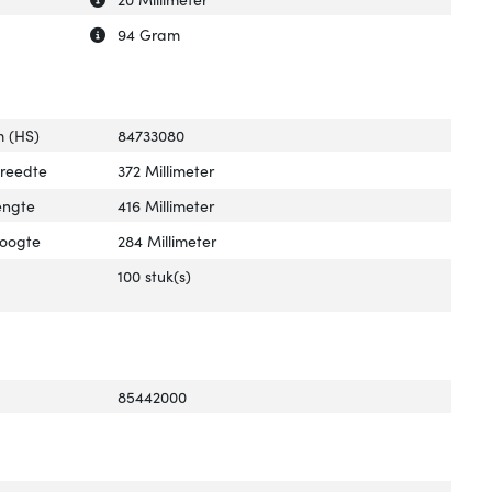
Uitleg over 'Gewicht verpakking'
Verberg uitleg over 'Gewicht verpakking'
94 Gram
 (HS)
84733080
breedte
372 Millimeter
engte
416 Millimeter
hoogte
284 Millimeter
100 stuk(s)
85442000