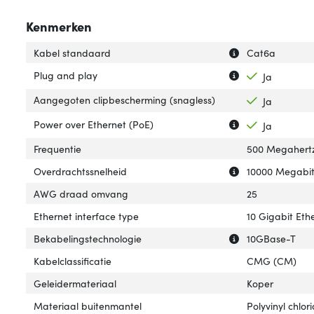
Kenmerken
Uitleg over 'Kab
Verberg uitleg o
Kabel standaard
Cat6a
Uitleg over 'Plug
Verberg uitleg o
Plug and play
Ja
Aangegoten clipbescherming (snagless)
Ja
Uitleg over 'Pow
Verberg uitleg o
Power over Ethernet (PoE)
Ja
Frequentie
500 Megahert
Uitleg over 'Ove
Verberg uitleg o
Overdrachtssnelheid
10000 Megabit
AWG draad omvang
25
Ethernet interface type
10 Gigabit Eth
Uitleg over 'Bek
Verberg uitleg o
Bekabelingstechnologie
10GBase-T
Kabelclassificatie
CMG (CM)
Geleidermateriaal
Koper
Materiaal buitenmantel
Polyvinyl chlor