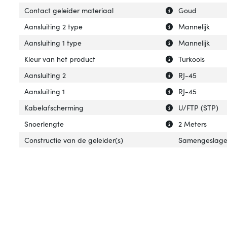
Uitleg over 'Con
Verberg uitleg o
Contact geleider materiaal
Goud
Uitleg over 'Aans
Verberg uitleg ov
Aansluiting 2 type
Mannelijk
Uitleg over 'Aansl
Verberg uitleg ov
Aansluiting 1 type
Mannelijk
Uitleg over 'Kleu
Verberg uitleg ov
Kleur van het product
Turkoois
Uitleg over 'Aansl
Verberg uitleg ov
Aansluiting 2
RJ-45
Uitleg over 'Aansl
Verberg uitleg ov
Aansluiting 1
RJ-45
Uitleg over 'Kab
Verberg uitleg o
Kabelafscherming
U/FTP (STP)
Uitleg over 'Snoe
Verberg uitleg o
Snoerlengte
2 Meters
Constructie van de geleider(s)
Samengeslag