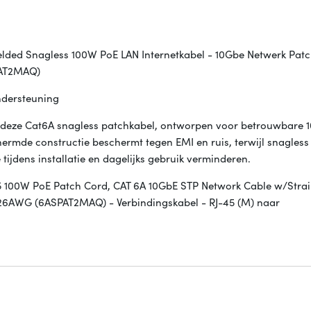
elded Snagless 100W PoE LAN Internetkabel - 10Gbe Netwerk Pat
SPAT2MAQ)
ndersteuning
met deze Cat6A snagless patchkabel, ontworpen voor betrouwbare 
ermde constructie beschermt tegen EMI en ruis, terwijl snagless
tijdens installatie en dagelijks gebruik verminderen.
5 100W PoE Patch Cord, CAT 6A 10GbE STP Network Cable w/Strain
- 26AWG (6ASPAT2MAQ) - Verbindingskabel - RJ-45 (M) naar