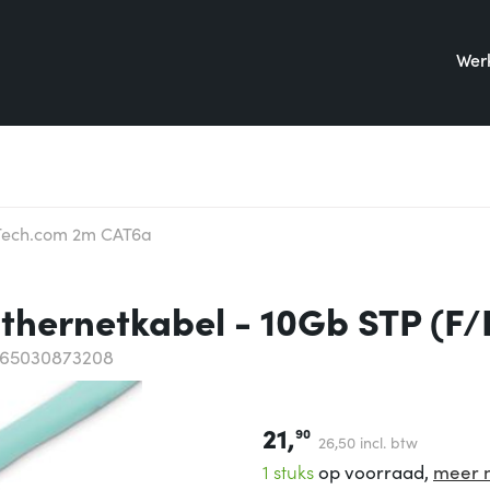
Werk
Tech.com 2m CAT6a
hernetkabel - 10Gb STP (F/
065030873208
21,
90
26,
50
incl. btw
1 stuks
op voorraad,
meer 