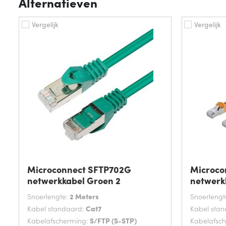
Alternatieven
Vergelijk
Vergelijk
Microconnect SFTP702G
Microco
netwerkkabel Groen 2
netwerk
Snoerlengte:
2 Meters
Snoerlengt
Kabel standaard:
Cat7
Kabel sta
Kabelafscherming:
S/FTP (S-STP)
Kabelafsc