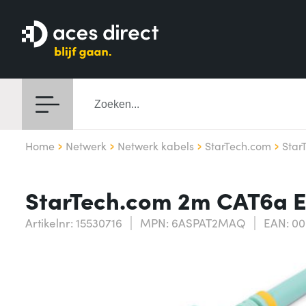
Home
Netwerk
Netwerk kabels
StarTech.com
Star
StarTech.com 2m CAT6a Et
Artikelnr: 15530716
MPN: 6ASPAT2MAQ
EAN: 0