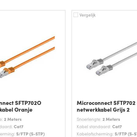
Vergelijk
nnect SFTP702O
Microconnect SFTP702
kabel Oranje
netwerkkabel Grijs 2
e:
2 Meters
Snoerlengte:
2 Meters
ndaard:
Cat7
Kabel standaard:
Cat7
herming:
S/FTP (S-STP)
Kabelafscherming:
S/FTP (S-S