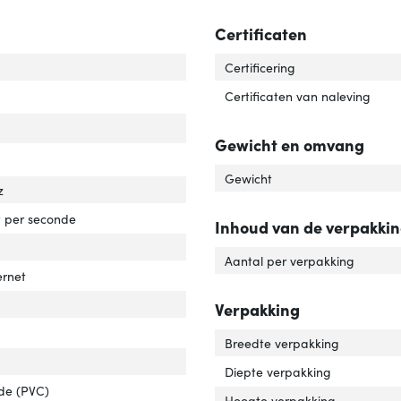
Certificaten
el standaard'
ver 'Kabel standaard'
Certificering
 and play'
ver 'Plug and play'
Certificaten van naleving
Gewicht en omvang
er over Ethernet (PoE)'
ver 'Power over Ethernet (PoE)'
Gewicht
z
rdrachtssnelheid'
ver 'Overdrachtssnelheid'
 per seconde
Inhoud van de verpakki
Aantal per verpakking
ernet
abelingstechnologie'
ver 'Bekabelingstechnologie'
Verpakking
Breedte verpakking
Diepte verpakking
ide (PVC)
Hoogte verpakking