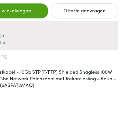
n winkelwagen
Offerte aanvragen
jn
tie
king
tkabel - 10Gb STP (F/FTP) Shielded Snagless 100W
0Gbe Netwerk Patchkabel met Trekontlasting - Aqua -
UL (6ASPAT2MAQ)