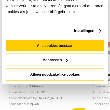
Vergelijk
Vergelijk
websiteverkeer te analyseren. Je gaat akkoord met onze
cookies als je de website blijft gebruiken.
Instellingen
Alle cookies toestaan
Aanpassen
Microconnect SFTP702G
Microco
Alleen noodzakelijke cookies
netwerkkabel Groen 2
netwerk
Snoerlengte:
2 Meters
Snoerlengt
Kabel standaard:
Cat7
Kabel sta
Kabelafscherming:
S/FTP (S-STP)
Kabelafsc
Aansluiting 1:
RJ-45
Aansluiting