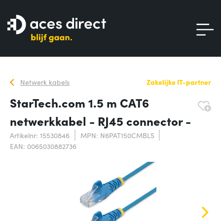
Netwerk kabels
Zakelijke IT-partner
StarTech.com 1.5 m CAT6
netwerkkabel - RJ45 connector -
Artikelnr: 15530846
MPN: N6PAT150CMBLS
EAN: 0065030882736