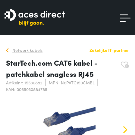
Netwerk kabels
Zakelijke IT-partner
StarTech.com CAT6 kabel -
patchkabel snagless RJ45
Artikelnr: 15530882
MPN: N6PATC150CMBL
EAN: 0065030884785