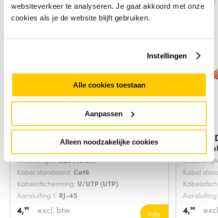
Vergelijk
Vergelijk
websiteverkeer te analyseren. Je gaat akkoord met onze
cookies als je de website blijft gebruiken.
Instellingen
Alle cookies toestaan
Aanpassen
Digitus DK-1617-0025/B
Digitus
Alleen noodzakelijke cookies
netwerkkabel Blauw
netwerk
Snoerlengte:
0.25 Meters
Snoerlengt
Kabel standaard:
Cat6
Kabel sta
Kabelafscherming:
U/UTP (UTP)
Kabelafsc
Aansluiting 1:
RJ-45
Aansluiting
4,
excl. btw
4,
excl
90
90
Info