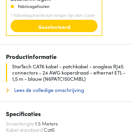
Fabricagefouten
*
Fabrieksgarantie kan langer zijn dan 2 jaar
Geselecteerd
Productinformatie
StarTech CAT6 kabel - patchkabel - snagless RJ45
connectors - 24 AWG koperdraad - ethernet ETL -
1,5 m - blauw (N6PATC150CMBL)
Lees de volledige omschrijving
Specificaties
Snoerlengte
1.5 Meters
Kabel standaard
Cat6