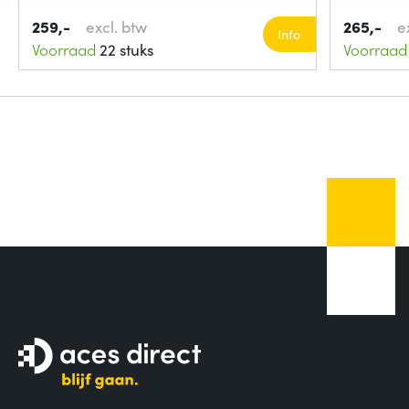
259,-
excl. btw
265,-
e
Info
Voorraad
22 stuks
Voorraad