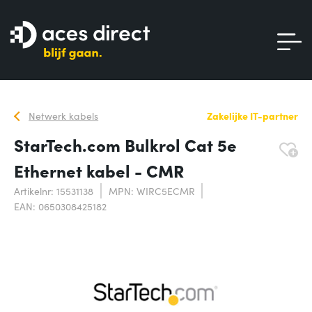
Netwerk kabels
Zakelijke IT-partner
StarTech.com Bulkrol Cat 5e
Ethernet kabel - CMR
Artikelnr: 15531138
MPN: WIRC5ECMR
EAN: 0650308425182