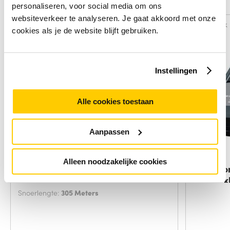
Alternatieven
personaliseren, voor social media om ons
websiteverkeer te analyseren. Je gaat akkoord met onze
Vergelijk
Vergelijk
cookies als je de website blijft gebruiken.
Instellingen
Alle cookies toestaan
Aanpassen
Alleen noodzakelijke cookies
ACT CAT5E U/UTP PVC massief
Microco
grijs 305 m
netwerk
Snoerlengte:
305 Meters