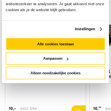
Vergelijk
Vergelijk
websiteverkeer te analyseren. Je gaat akkoord met onze
cookies als je de website blijft gebruiken.
Instellingen
Alle cookies toestaan
Aanpassen
DeLOCK HDMI Adapter 19-p HDMI
DeLOCK 
Alleen noodzakelijke cookies
Zwart
kabels I
10,-
excl. btw
10,
exc
50
Info