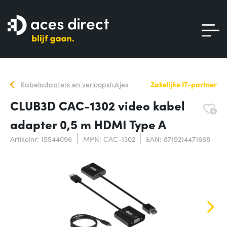
Kabeladapters en verloopstukjes
Zakelijke IT-partner
CLUB3D CAC-1302 video kabel
adapter 0,5 m HDMI Type A
Artikelnr: 15544096
MPN: CAC-1302
EAN: 8719214471668