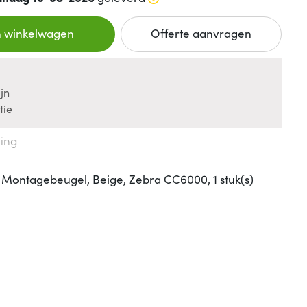
n winkelwagen
Offerte aanvragen
jn
tie
king
ntagebeugel, Beige, Zebra CC6000, 1 stuk(s)