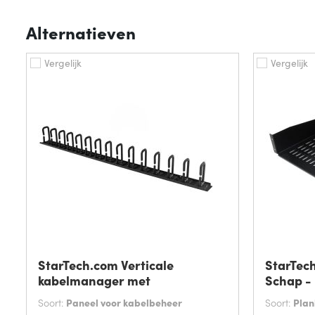
Alternatieven
Vergelijk
Vergelijk
StarTech.com Verticale
StarTec
kabelmanager met
Schap -
Soort:
Paneel voor kabelbeheer
Soort:
Plan