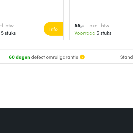
55,-
cl. btw
excl. btw
Info
5 stuks
Voorraad
5 stuks
60 dagen
defect omruilgarantie
Stan