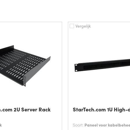
Vergelijk
h.com 2U Server Rack
StarTech.com 1U High-
k
Soort:
Paneel voor kabelbehe