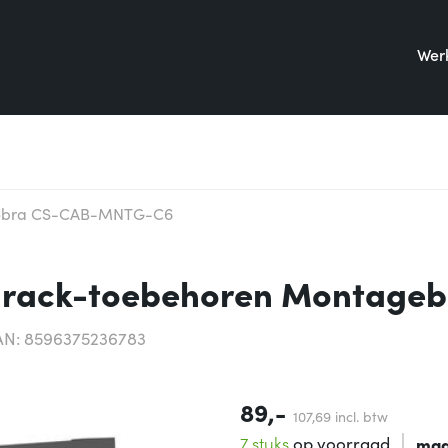
Werk
ebra CS-CAB-MNTG-C6
rack-toebehoren Montageb
AN: 8596375236783
89,-
107,
69
incl. btw
7 stuks
op voorraad
maa