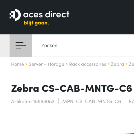
Home
Server - storage
Rack accessoires
Zebra
Z
Zebra CS-CAB-MNTG-C6 
Artikelnr: 15563052
MPN: CS-CAB-MNTG-C6
E