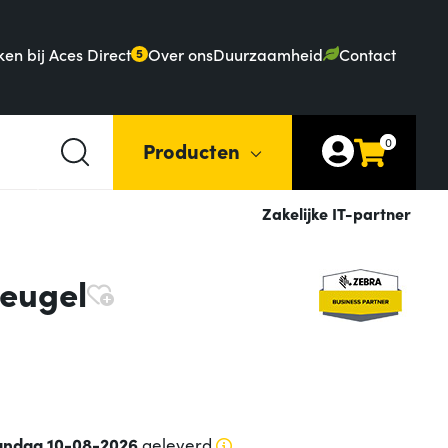
en bij Aces Direct
Over ons
Duurzaamheid
Contact
5
0
Producten
Zakelijke IT-partner
eugel
ndag 10-08-2026
geleverd