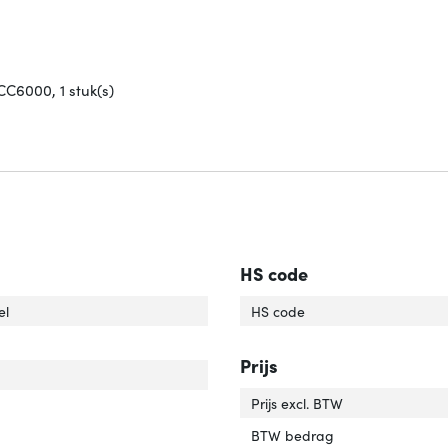
C6000, 1 stuk(s)
HS code
'
er 'Soort'
el
HS code
r van het product'
er 'Kleur van het product'
Prijs
tibiliteit'
er 'Compatibiliteit'
Prijs excl. BTW
BTW bedrag