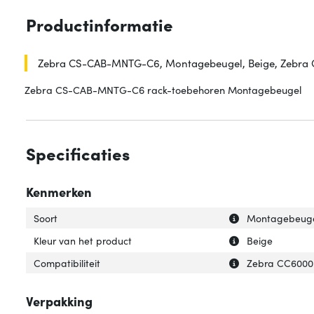
Productinformatie
Zebra CS-CAB-MNTG-C6, Montagebeugel, Beige, Zebra C
Zebra CS-CAB-MNTG-C6 rack-toebehoren Montagebeugel
Specificaties
Kenmerken
Uitleg over 'Soort
Verberg uitleg ov
Soort
Montagebeug
Uitleg over 'Kleu
Verberg uitleg ov
Kleur van het product
Beige
Uitleg over 'Compa
Verberg uitleg ov
Compatibiliteit
Zebra CC6000
Verpakking