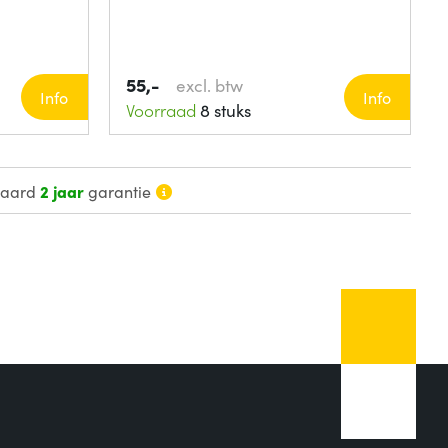
55,-
excl. btw
Info
Info
Voorraad
8 stuks
daard
2 jaar
garantie