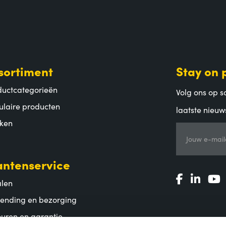
sortiment
Stay on 
ductcategorieën
Volg ons op so
ulaire producten
laatste nieuw
ken
Jouw e-mail
antenservice
alen
zending en bezorging
uren en garantie