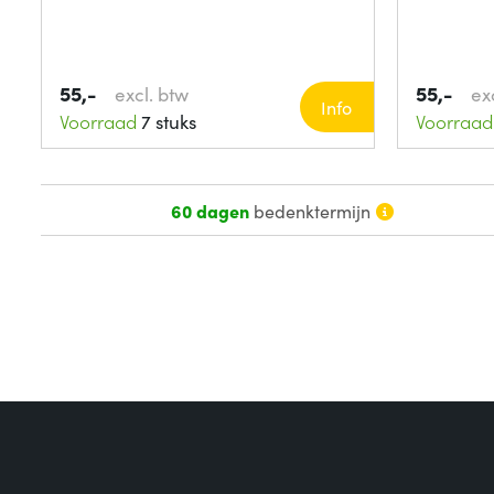
55,-
55,-
excl. btw
ex
Info
Voorraad
7 stuks
Voorraad
60 dagen
bedenktermijn