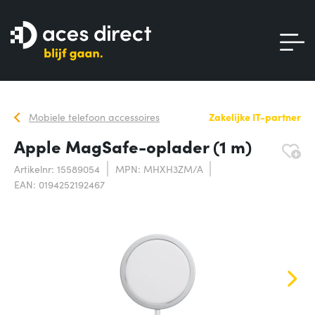
Mobiele telefoon accessoires
Zakelijke IT-partner
Apple MagSafe-oplader (1 m)
Artikelnr: 15589054
MPN: MHXH3ZM/A
EAN: 0194252192467