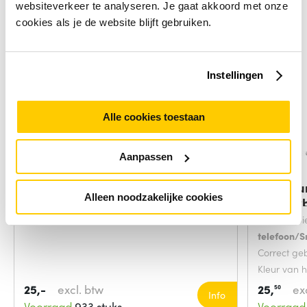
websiteverkeer te analyseren. Je gaat akkoord met onze
cookies als je de website blijft gebruiken.
Instellingen
Alle cookies toestaan
Aanpassen
Accezz 3-in-1 Opvouwbare
Neomoun
Alleen noodzakelijke cookies
Draadloze MagSafe
opvouw
Type oplader:
Binnen
Type mobi
telefoon/
Correct ge
Kleur van 
25,-
excl. btw
25,
ex
50
Info
Voorraad
933 stuks
Voorraad