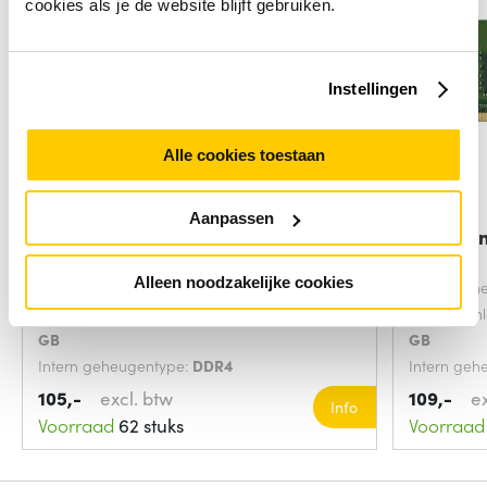
cookies als je de website blijft gebruiken.
Instellingen
Alle cookies toestaan
Aanpassen
Crucial CT8G4DFRA32A
Kingsto
geheugenmodule 8 GB 1
Alleen noodzakelijke cookies
Intern geheugen:
8 GB
Intern geh
Geheugenlayout (modules x formaat):
1 x 8
Geheugenla
GB
GB
Intern geheugentype:
DDR4
Intern geh
Component voor:
Pc/server
Overdrach
105,-
excl. btw
109,-
e
Info
3200 mega
Voorraad
62 stuks
Voorraad