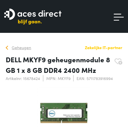
Geheugen
Zakelijke IT-partner
DELL MKYF9 geheugenmodule 8
GB 1 x 8 GB DDR4 2400 MHz
Artikelnr: 15678424
MPN: MKYF9
EAN: 5711783916994