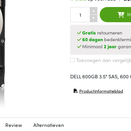
I
Gratis
retourneren
60 dagen
bedenktermi
Minimaal
2 jaar
garan
Toevoegen aan vergelij
DELL 600GB 3.5" SAS, 600 
Productinformatieblad
(opent in nieuw venster)
Review
Alternatieven