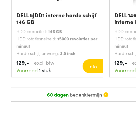
DELL 5JDD1 interne harde schijf
DELL 14
146 GB
interne
HDD capaciteit:
146 GB
HDD capaci
HDD rotatiesnelheid:
15000 revoluties per
HDD rotati
minuut
minuut
Harde schijf, omvang:
2.5 inch
Harde schi
Interface:
SAS
Interface:
129,-
129,-
excl. btw
e
Info
Voorraad
1 stuk
Voorraad
60 dagen
bedenktermijn