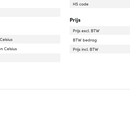
HS code
Prijs
Prijs excl. BTW
ijfstemperatuur (T-T)'
er 'Bedrijfstemperatuur (T-T)'
Celsius
BTW bedrag
. bij opslag'
er 'Temp. bij opslag'
n Celsius
Prijs incl. BTW
luchtvochtigheid in bedrijf'
er 'Rel. luchtvochtigheid in bedrijf'
tvochtigheid bij opslag'
er 'Luchtvochtigheid bij opslag'