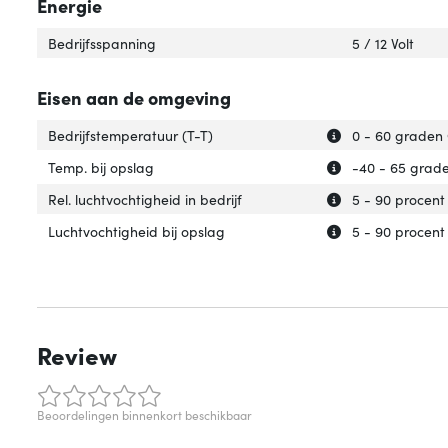
Energie
Bedrijfsspanning
5 / 12 Volt
Eisen aan de omgeving
Uitleg over 'Bedr
Verberg uitleg ov
Bedrijfstemperatuur (T-T)
0 - 60 graden 
Uitleg over 'Temp
Verberg uitleg ov
Temp. bij opslag
-40 - 65 grade
Uitleg over 'Rel. 
Verberg uitleg ov
Rel. luchtvochtigheid in bedrijf
5 - 90 procent
Uitleg over 'Luch
Verberg uitleg ov
Luchtvochtigheid bij opslag
5 - 90 procent
Review
Beoordelingen binnenkort beschikbaar