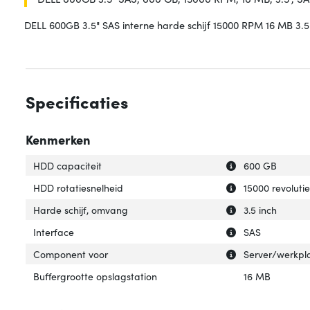
DELL 600GB 3.5" SAS interne harde schijf 15000 RPM 16 MB 3.5
Specificaties
Kenmerken
Uitleg over 'HDD 
Verberg uitleg o
HDD capaciteit
600 GB
Uitleg over 'HDD 
Verberg uitleg o
HDD rotatiesnelheid
15000 revoluti
Uitleg over 'Hard
Verberg uitleg o
Harde schijf, omvang
3.5 inch
Uitleg over 'Inter
Verberg uitleg ov
Interface
SAS
Uitleg over 'Com
Verberg uitleg o
Component voor
Server/werkpl
Buffergrootte opslagstation
16 MB