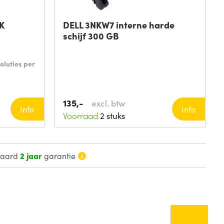
5K
DELL 3NKW7 interne harde
schijf 300 GB
oluties per
135,-
excl. btw
Info
Info
Voorraad
2 stuks
daard
2 jaar
garantie