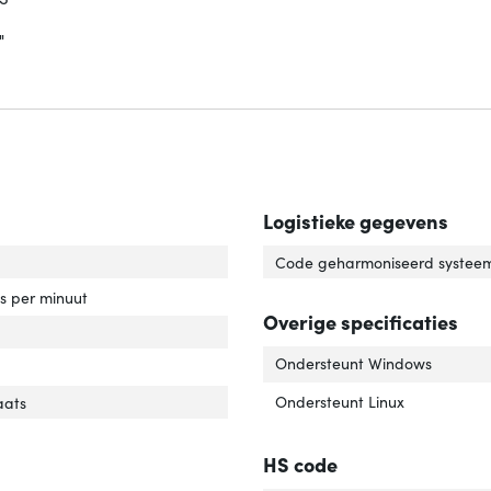
"
Logistieke gegevens
capaciteit'
ver 'HDD capaciteit'
Code geharmoniseerd systeem
rotatiesnelheid'
ver 'HDD rotatiesnelheid'
es per minuut
Overige specificaties
e schijf, omvang'
ver 'Harde schijf, omvang'
Ondersteunt Windows
face'
er 'Interface'
ponent voor'
ver 'Component voor'
Ondersteunt Linux
aats
HS code