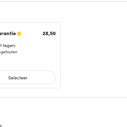
arantie
28,
50
 tegen:
agefouten
Selecteer
AS