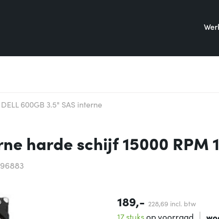
Werk
DELL 600GB 3.5" SAS interne
rne harde schijf 15000 RPM 
896883
189,-
228,
69
incl. btw
17 stuks
op voorraad
wo