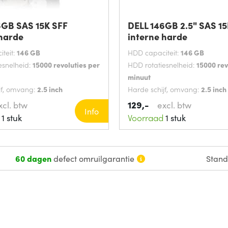
6GB SAS 15K SFF
DELL 146GB 2.5" SAS 1
 harde
interne harde
teit:
146 GB
HDD capaciteit:
146 GB
esnelheid:
15000 revoluties per
HDD rotatiesnelheid:
15000 rev
minuut
jf, omvang:
2.5 inch
Harde schijf, omvang:
2.5 inch
SAS
Interface:
SAS
129,-
xcl. btw
excl. btw
Info
1 stuk
Voorraad
1 stuk
60 dagen
defect omruilgarantie
Stan