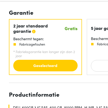
Garantie
2 jaar standaard
5 jaar g
Gratis
garantie
Beschermt
Beschermt tegen:
Fabric
Fabricagefouten
*
Fabrieksgarantie kan langer zijn dan 2
jaar
Geselecteerd
Productinformatie
DELL 600GB 3.5" SAS, 600 GB, 15000 RPM, 16 MB, 3.5", S