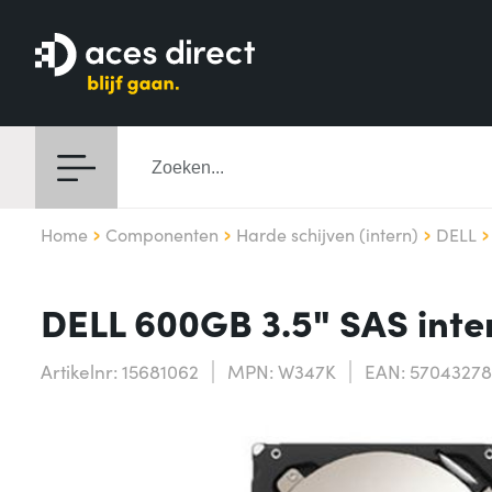
Home
Componenten
Harde schijven (intern)
DELL
DELL 600GB 3.5" SAS inte
Artikelnr: 15681062
MPN: W347K
EAN: 5704327