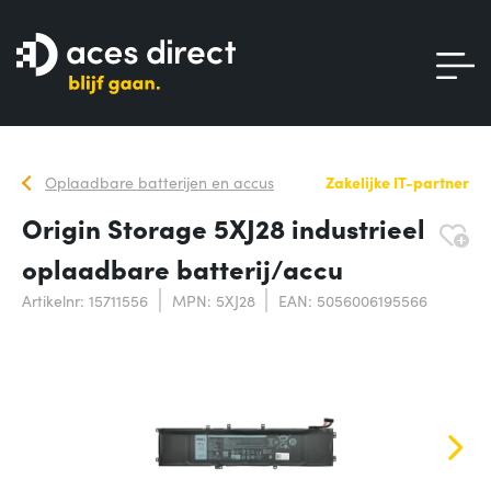
Oplaadbare batterijen en accus
Zakelijke IT-partner
Origin Storage 5XJ28 industrieel
oplaadbare batterij/accu
Artikelnr: 15711556
MPN: 5XJ28
EAN: 5056006195566