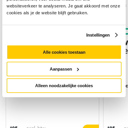
Vergelijk
Vergelijk
websiteverkeer te analyseren. Je gaat akkoord met onze
cookies als je de website blijft gebruiken.
Instellingen
Alle cookies toestaan
Aanpassen
HP 96W Enhanced battery
Batt Pa
Alleen noodzakelijke cookies
Cbl-b
105,-
excl. btw
105,-
e