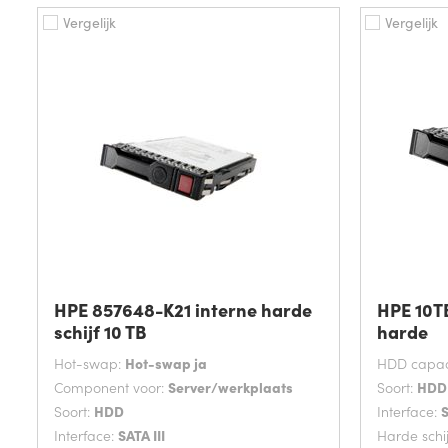
Vergelijk
Vergelijk
HPE 857648-K21 interne harde
HPE 10TB
schijf 10 TB
harde
Hot-swap:
Hot-swap ja
HDD capaci
Component voor:
Server/werkplaats
Soort:
HDD
Soort:
HDD
Interface:
S
Interface:
SATA III
Harde schi