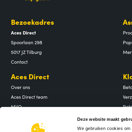
Bezoekadres
As
Aces Direct
Pro
Spoorlaan 298
Pop
5017 JZ Tilburg
Mer
Contact
Aces Direct
Kl
Over ons
Bet
Aces Direct team
Ver
MVO
Reto
Vacatures
Vee
Deze website maakt gebru
We gebruiken cookies om c