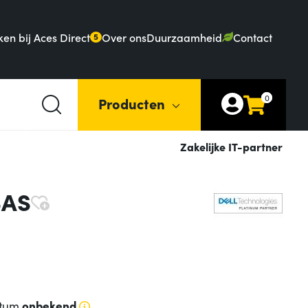
en bij Aces Direct
Over ons
Duurzaamheid
Contact
5
0
Producten
Zakelijke IT-partner
SAS
atum
onbekend