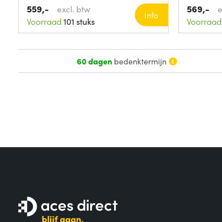
559,-
569,-
excl. btw
e
Info
Voorraad
101 stuks
Voorraad
60 dagen
bedenktermijn