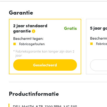
Garantie
2 jaar standaard
5 jaar g
Gratis
garantie
Beschermt
Beschermt tegen:
Fabric
Fabricagefouten
*
Fabrieksgarantie kan langer zijn dan 2
jaar
Geselecteerd
Productinformatie
DELL M40TH, 8 TB, 7200 RPM, 3.5", SAS