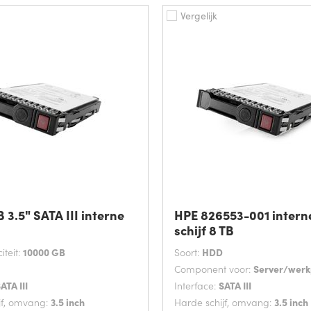
Vergelijk
 3.5" SATA III interne
HPE 826553-001 intern
schijf 8 TB
teit:
10000 GB
Soort:
HDD
Component voor:
Server/werk
ATA III
Interface:
SATA III
jf, omvang:
3.5 inch
Harde schijf, omvang:
3.5 inch