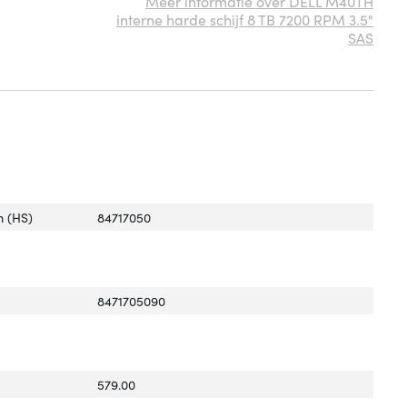
Meer informatie over DELL M40TH
interne harde schijf 8 TB 7200 RPM 3.5"
SAS
 (HS)
84717050
8471705090
579.00