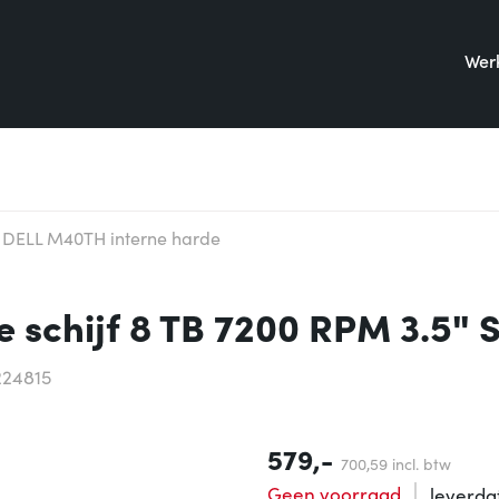
Werk
DELL M40TH interne harde
 schijf 8 TB 7200 RPM 3.5" 
224815
579,-
700,
59
incl. btw
Geen voorraad
leverd