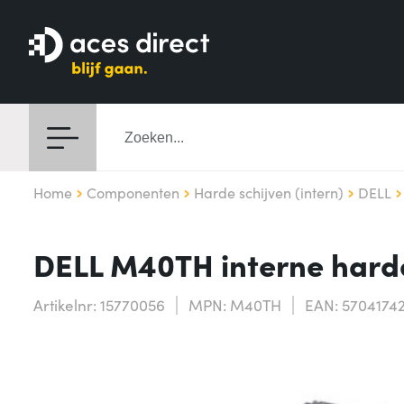
Home
Componenten
Harde schijven (intern)
DELL
DELL M40TH interne harde
Artikelnr: 15770056
MPN: M40TH
EAN: 5704174