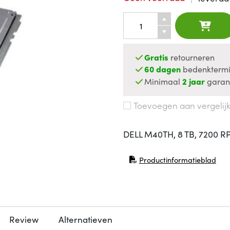
Gratis
retourneren
60 dagen
bedenktermi
Minimaal
2 jaar
garan
Toevoegen aan vergelij
DELL M40TH, 8 TB, 7200 RP
Productinformatieblad
(opent in nieuw venster)
Review
Alternatieven