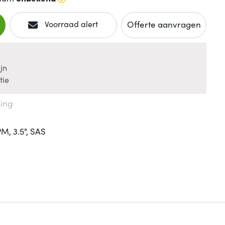
Offerte aanvragen
Voorraad alert
jn
tie
king
M, 3.5", SAS