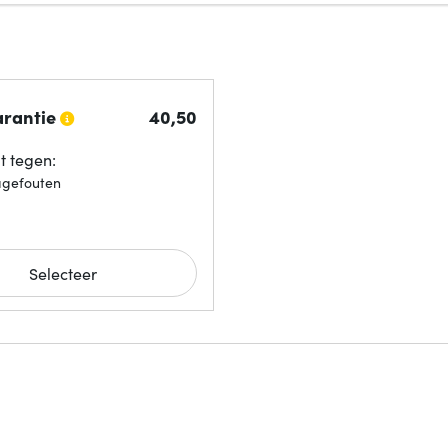
arantie
40,
50
 tegen:
agefouten
Selecteer