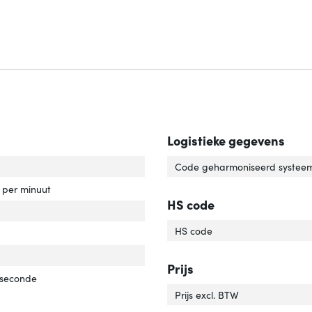
Logistieke gegevens
capaciteit'
ver 'HDD capaciteit'
Code geharmoniseerd systeem
rotatiesnelheid'
ver 'HDD rotatiesnelheid'
s per minuut
HS code
e schijf, omvang'
ver 'Harde schijf, omvang'
HS code
face'
er 'Interface'
'
er 'Soort'
Prijs
 seconde
Prijs excl. BTW