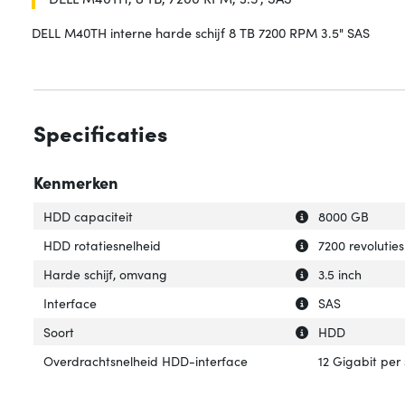
DELL M40TH interne harde schijf 8 TB 7200 RPM 3.5" SAS
Specificaties
Kenmerken
Uitleg over 'HDD 
Verberg uitleg o
HDD capaciteit
8000 GB
Uitleg over 'HDD 
Verberg uitleg o
HDD rotatiesnelheid
7200 revolutie
Uitleg over 'Hard
Verberg uitleg o
Harde schijf, omvang
3.5 inch
Uitleg over 'Inter
Verberg uitleg ov
Interface
SAS
Uitleg over 'Soort
Verberg uitleg ov
Soort
HDD
Overdrachtsnelheid HDD-interface
12 Gigabit per