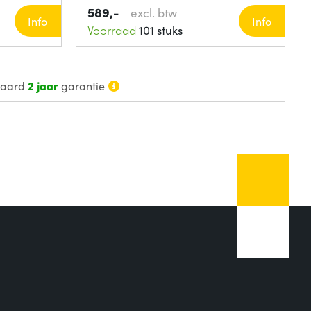
589,-
excl. btw
Info
Info
Voorraad
101 stuks
daard
2 jaar
garantie