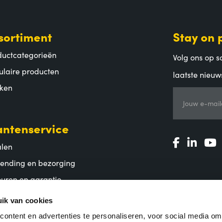
sortiment
Stay on 
ductcategorieën
Volg ons op so
ulaire producten
laatste nieuw
ken
Jouw e-mail
antenservice
alen
zending en bezorging
uren en garantie
lgestelde vragen
ik van cookies
ontent en advertenties te personaliseren, voor social media o