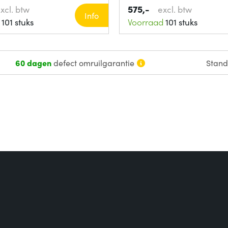
575,-
xcl. btw
excl. btw
Info
101 stuks
Voorraad
101 stuks
60 dagen
defect omruilgarantie
Stan