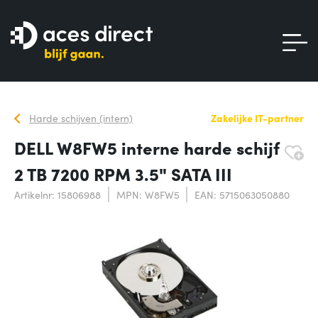
Harde schijven (intern)
Zakelijke IT-partner
DELL W8FW5 interne harde schijf
2 TB 7200 RPM 3.5" SATA III
Artikelnr: 15806988
MPN: W8FW5
EAN: 5715063050880