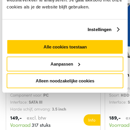
cookies als je de website blijft gebruiken.
Instellingen
Alle cookies toestaan
Aanpassen
Seagate Barracuda
Western 
ST2000DM008 interne
schijf
Alleen noodzakelijke cookies
Soort:
HDD
Component
Component voor:
PC
Soort:
HDD
Interface:
SATA III
Interface:
Harde schijf, omvang:
3.5 inch
149,-
excl. btw
189,-
e
Info
Voorraad
317 stuks
Voorraad