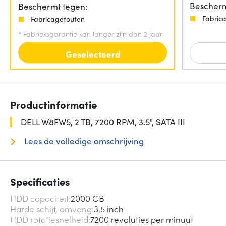
Bescherm
Beschermt tegen:
Fabric
Fabricagefouten
*
Fabrieksgarantie kan langer zijn dan 2 jaar
Geselecteerd
Productinformatie
DELL W8FW5, 2 TB, 7200 RPM, 3.5", SATA III
Lees de volledige omschrijving
Specificaties
HDD capaciteit
2000 GB
Harde schijf, omvang
3.5 inch
HDD rotatiesnelheid
7200 revoluties per minuut