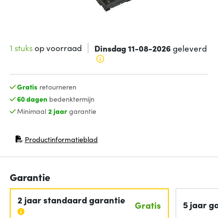
1 stuks
op voorraad
Dinsdag 11-08-2026
geleverd
Gratis
retourneren
60 dagen
bedenktermijn
Minimaal
2 jaar
garantie
Productinformatieblad
(opent in nieuw venster)
Garantie
2 jaar standaard garantie
5 jaar g
Gratis