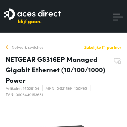
Netwerk switches
Zakelijke IT-partner
NETGEAR GS316EP Managed
Gigabit Ethernet (10/100/1000)
Power
Artikelnr: 16029104
MPN: GS316EP-100PES
EAN: 0606449153651