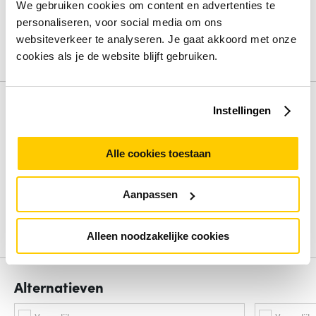
Type basis-switching RJ-45 Ethernet-poorten
Gigabit
We gebruiken cookies om content en advertenties te
Ethernet (10/100/1000)
personaliseren, voor social media om ons
Quality of Service (QoS)
Ja
websiteverkeer te analyseren. Je gaat akkoord met onze
cookies als je de website blijft gebruiken.
Bekijk alle specificaties
Review
Instellingen
Beoordelingen binnenkort beschikbaar
Alle cookies toestaan
Deel je ervaring met het product door het schrijven van een
review.
Aanpassen
Schrijf een review
Alleen noodzakelijke cookies
Alternatieven