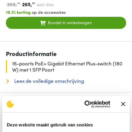
266,
265,
90
37
excl. btw
19.3% korting
op de accessoires
Bundel in winkelwagen
Productinformatie
16-poorts PoE+ Gigabit Ethernet Plus-switch (180
W) met 1 SFP Poort
Lees de volledige omschrijving
Specificaties
Aantal basis-switching RJ-45 Ethernet-poorten
15
Switch type
Managed
Deze website maakt gebruik van cookies
Power over Ethernet (PoE)
Ja