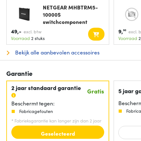
NETGEAR MHBTRM5-
10000S
switchcomponent
49,-
9,
90
excl. btw
excl. 
Voorraad
2 stuks
Voorraad
2
Bekijk alle aanbevolen accessoires
Garantie
2 jaar standaard garantie
5 jaar g
Gratis
Bescherm
Beschermt tegen:
Fabric
Fabricagefouten
*
Fabrieksgarantie kan langer zijn dan 2 jaar
Geselecteerd