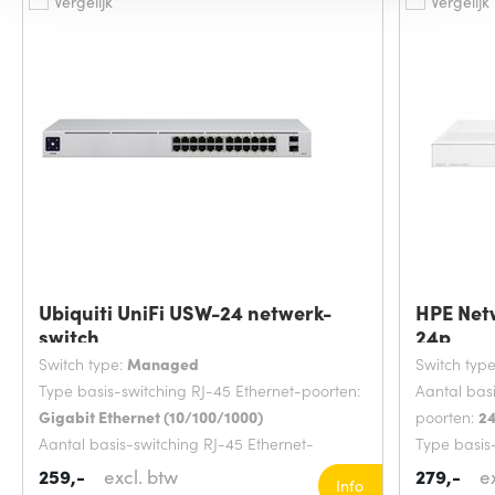
Vergelijk
Vergelijk
Ubiquiti UniFi USW-24 netwerk-
HPE Net
switch
24p
Switch type:
Managed
Switch typ
Type basis-switching RJ-45 Ethernet-poorten:
Aantal bas
Gigabit Ethernet (10/100/1000)
poorten:
2
Aantal basis-switching RJ-45 Ethernet-
Type basis
poorten:
24
Gigabit Et
259,-
excl. btw
279,-
e
Info