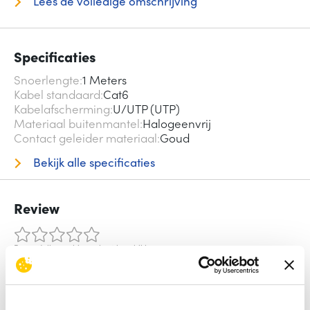
Lees de volledige omschrijving
Specificaties
Snoerlengte
1 Meters
Kabel standaard
Cat6
Kabelafscherming
U/UTP (UTP)
Materiaal buitenmantel
Halogeenvrij
Contact geleider materiaal
Goud
Bekijk alle specificaties
Review
Beoordelingen binnenkort beschikbaar
Deel je ervaring met het product door het schrijven van een
review.