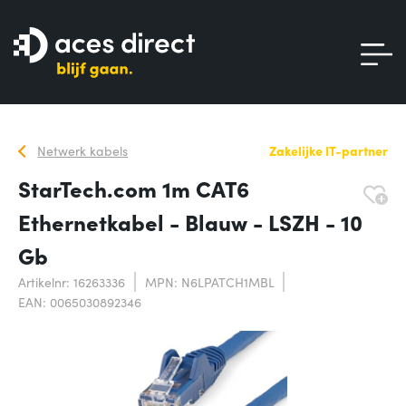
Netwerk kabels
Zakelijke IT-partner
StarTech.com 1m CAT6
Ethernetkabel - Blauw - LSZH - 10
Gb
Artikelnr: 16263336
MPN: N6LPATCH1MBL
EAN: 0065030892346