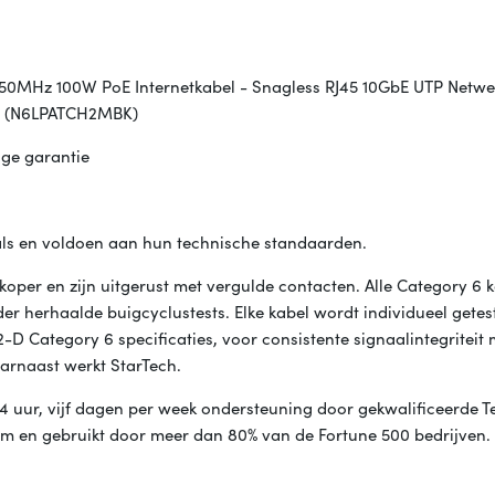
 250MHz 100W PoE Internetkabel - Snagless RJ45 10GbE UTP Netwe
WG (N6LPATCH2MBK)
nge garantie
als en voldoen aan hun technische standaarden.
koper en zijn uitgerust met vergulde contacten. Alle Category 6 
er herhaalde buigcyclustests. Elke kabel wordt individueel getes
Category 6 specificaties, voor consistente signaalintegriteit 
aarnaast werkt StarTech.
4 uur, vijf dagen per week ondersteuning door gekwalificeerde T
em en gebruikt door meer dan 80% van de Fortune 500 bedrijven.