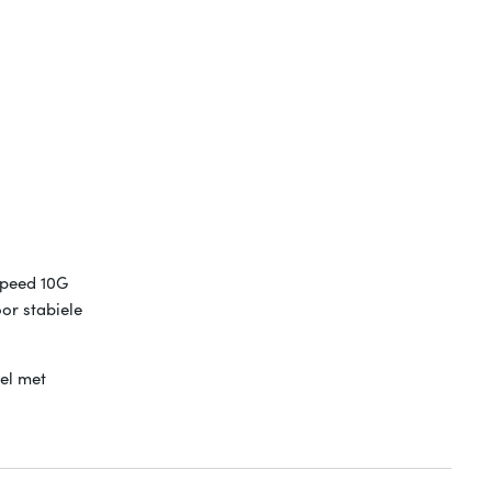
speed 10G
oor stabiele
el met