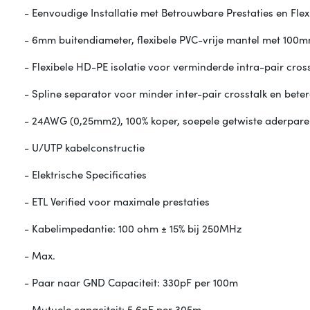
- Eenvoudige Installatie met Betrouwbare Prestaties en Flexib
- 6mm buitendiameter, flexibele PVC-vrije mantel met 100
- Flexibele HD-PE isolatie voor verminderde intra-pair cros
- Spline separator voor minder inter-pair crosstalk en bet
- 24AWG (0,25mm2), 100% koper, soepele getwiste aderpar
- U/UTP kabelconstructie
- Elektrische Specificaties
- ETL Verified voor maximale prestaties
- Kabelimpedantie: 100 ohm ± 15% bij 250MHz
- Max.
- Paar naar GND Capaciteit: 330pF per 100m
- Mutuele capaciteit: 5,6nF per 305m