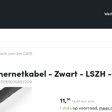
Werk
Tech.com 2m CAT6
ernetkabel - Zwart - LSZH -
 0065030892209
11,
90
14,
40
incl. btw
1 stuks
op voorraad,
meer 