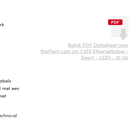
rk
Bekijk PDF Datasheet over
StarTech.com 2m CAT6 Ethernetkabel -
Zwart - LSZH - 10 Gb
kabels
t met een
met
echnical