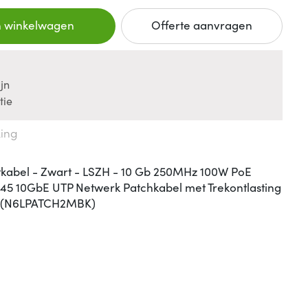
n winkelwagen
Offerte aanvragen
jn
tie
king
kabel - Zwart - LSZH - 10 Gb 250MHz 100W PoE
RJ45 10GbE UTP Netwerk Patchkabel met Trekontlasting
WG (N6LPATCH2MBK)