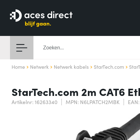
Home
Netwerk
Netwerk kabels
StarTech.com
Star
StarTech.com 2m CAT6 Eth
Artikelnr: 16263340
MPN: N6LPATCH2MBK
EAN: