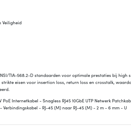
 Veiligheid
ANSI/TIA-568.2-D standaarden voor optimale prestaties bij high 
trikte eisen voor insertion loss, return loss en crosstalk, waard
eerd.
 PoE Internetkabel - Snagless RJ45 10GbE UTP Netwerk Patchkab
 Verbindingskabel - RJ-45 (M) naar RJ-45 (M) - 2 m - 6 mm - U