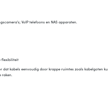
ingscamera's; VoIP telefoons en NAS apparaten.
lexibiliteit
or dat kabels eenvoudig door krappe ruimtes zoals kabelgoten k
e raken.