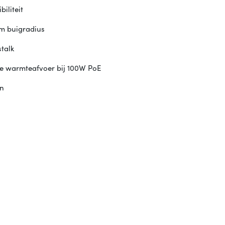
iliteit
mm buigradius
stalk
ere warmteafvoer bij 100W PoE
en