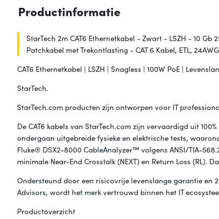
Productinformatie
StarTech 2m CAT6 Ethernetkabel - Zwart - LSZH - 10 Gb
Patchkabel met Trekontlasting - CAT 6 Kabel, ETL, 24A
CAT6 Ethernetkabel | LSZH | Snagless | 100W PoE | Levensla
StarTech.
StarTech.com producten zijn ontworpen voor IT profession
De CAT6 kabels van StarTech.com zijn vervaardigd uit 100% 
ondergaan uitgebreide fysieke en elektrische tests, waarond
Fluke® DSX2-8000 CableAnalyzer™ volgens ANSI/TIA-568.2-D 
minimale Near-End Crosstalk (NEXT) en Return Loss (RL). D
Ondersteund door een risicovrije levenslange garantie en 2
Advisors, wordt het merk vertrouwd binnen het IT ecosyste
Productoverzicht