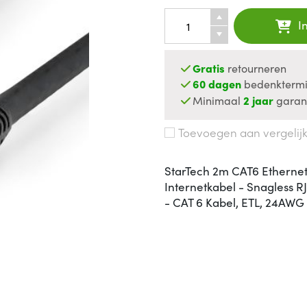
I
Gratis
retourneren
60 dagen
bedenktermi
Minimaal
2 jaar
garan
Toevoegen aan vergelij
StarTech 2m CAT6 Ethernet
Internetkabel - Snagless 
- CAT 6 Kabel, ETL, 24A