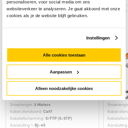
personaliseren, voor social media om ons
websiteverkeer te analyseren. Je gaat akkoord met onze
Vergelijk
Vergelijk
cookies als je de website blijft gebruiken.
Instellingen
Alle cookies toestaan
Aanpassen
Alleen noodzakelijke cookies
Microconnect SFTP702G
Microco
netwerkkabel Groen 2
netwerk
Snoerlengte:
2 Meters
Snoerlengt
Kabel standaard:
Cat7
Kabel sta
Kabelafscherming:
S/FTP (S-STP)
Kabelafsc
Aansluiting 1:
RJ-45
Aansluiting