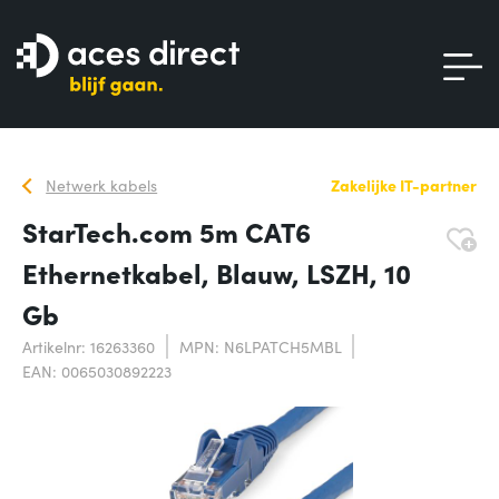
Netwerk kabels
Zakelijke IT-partner
StarTech.com 5m CAT6
Ethernetkabel, Blauw, LSZH, 10
Gb
Artikelnr: 16263360
MPN: N6LPATCH5MBL
EAN: 0065030892223