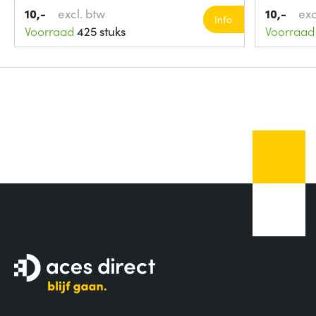
10,-
excl. btw
10,-
exc
Info
Voorraad
425 stuks
Voorraad