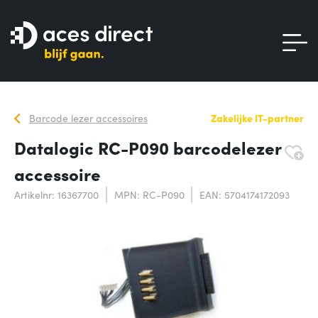
Barcode lezer accessoires
Zakelijke IT-partner
Datalogic RC-P090 barcodelezer
accessoire
Artikelnr: 16367700
MPN: RC-P090
EAN: 5704174172093