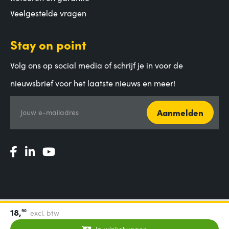
Veelgestelde vragen
Stay on point
Volg ons op social media of schrijf je in voor de
nieuwsbrief voor het laatste nieuws en meer!
Aanmelden
Jouw e-mailadres
18,
90
excl. btw
Algemene voorwaarden
|
Privacy Statement
|
Coordinated
Vulnerability Disclosure
In winkelwagen