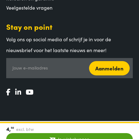
Veelgestelde vragen
Stay on point
Volg ons op social media of schrijf je in voor de
nieuwsbrief voor het laatste nieuws en meer!
Aanmelden
Jouw e-mailadres
4,
50
excl. btw
Algemene voorwaarden
|
Privacy Statement
|
Coordinated
Vulnerability Disclosure
In winkelwagen