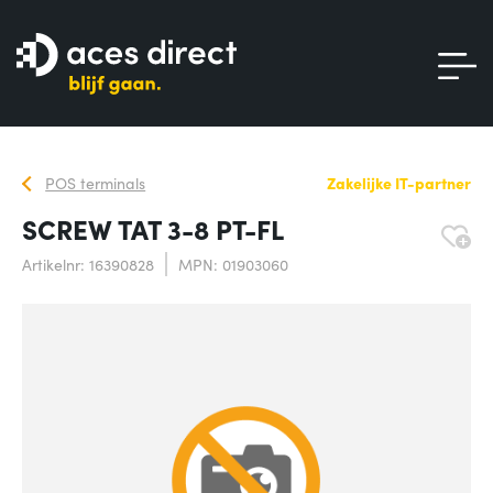
POS terminals
Zakelijke IT-partner
SCREW TAT 3-8 PT-FL
Artikelnr: 16390828
MPN: 01903060