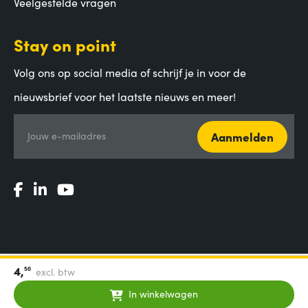
Veelgestelde vragen
Stay on point
Volg ons op social media of schrijf je in voor de
nieuwsbrief voor het laatste nieuws en meer!
Aanmelden
Jouw e-mailadres
4,
50
excl. btw
Algemene voorwaarden
|
Privacy Statement
|
Coordinated
Vulnerability Disclosure
In winkelwagen
© 2000-2026 - Aces Direct B.V.