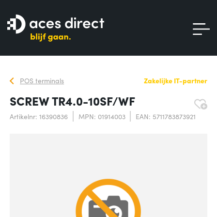
POS terminals
Zakelijke IT-partner
SCREW TR4.0-10SF/WF
Artikelnr: 16390836
MPN: 01914003
EAN: 5711783873921