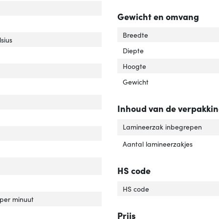
t bediening'
ver 'Soort bediening'
Gewicht en omvang
r van het product'
er 'Kleur van het product'
Breedte
sius
Diepte
Hoogte
Gewicht
Inhoud van de verpakki
Lamineerzak inbegrepen
Aantal lamineerzakjes
aat'
ver 'Formaat'
ebouwd display'
ver 'Ingebouwd display'
HS code
imale dikte document'
ver 'Maximale dikte document'
HS code
ineersnelheid'
ver 'Lamineersnelheid'
 per minuut
imale lamineerbreedte'
ver 'Maximale lamineerbreedte'
Prijs