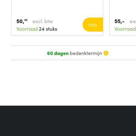
50,
55,-
excl. btw
ex
50
Info
Voorraad
24 stuks
Voorraad
60 dagen
bedenktermijn