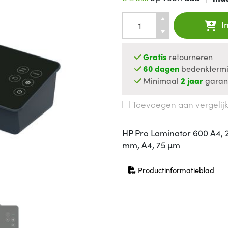
I
Gratis
retourneren
60 dagen
bedenktermi
Minimaal
2 jaar
garan
Toevoegen aan vergelij
HP Pro Laminator 600 A4,
mm, A4, 75 µm
Productinformatieblad
(opent in nieuw venster)