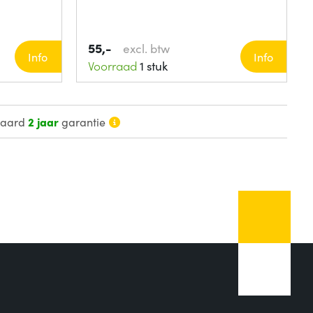
55,-
excl. btw
Info
Info
Voorraad
1 stuk
daard
2 jaar
garantie