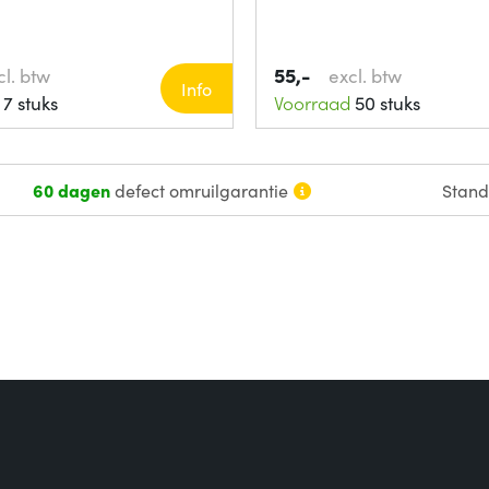
55,-
cl. btw
excl. btw
Info
7 stuks
Voorraad
50 stuks
60 dagen
defect omruilgarantie
Stan