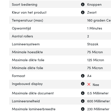
Uitleg over 'Soor
Verberg uitleg o
Soort bediening
Knoppen
Uitleg over 'Kleu
Verberg uitleg ov
Kleur van het product
Zwart
Temperatuur (max)
160 graden Cel
Opwarmtijd
1 Minutes
Aantal rollers
2
Lamineersysteem
Stazak
Minimale hoesdikte
75 Micron
Maximale dikte folie
125 Micron
Minimale dikte folie
75 Micron
Uitleg over 'Form
Verberg uitleg o
Formaat
A4
Uitleg over 'Ing
Verberg uitleg o
Ingebouwd display
Nee
Uitleg over 'Max
Verberg uitleg o
Maximale dikte document
0.5 Millimeter
Uitleg over 'Lam
Verberg uitleg o
Lamineersnelheid
600 Millimeter
Uitleg over 'Max
Verberg uitleg o
Maximale lamineerbreedte
230 Millimeter