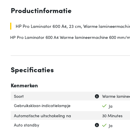
Productinformatie
HP Pro Laminator 600 A4, 23 cm, Warme lamineermachi
HP Pro Laminator 600 A4 Warme lamineermachine 600 mm/m
Specificaties
Kenmerken
Uitleg over 'Soort
Verberg uitleg ov
Soort
Warme lamine
Gebruiksklaar-indicatielampje
Ja
Automatische uitschakeling na
30 Minutes
Uitleg over 'Auto
Verberg uitleg o
Auto standby
Ja