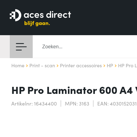
Home
Print - scan
Printer accessoires
HP
HP Pro 
HP Pro Laminator 600 A
Artikelnr: 16434400
MPN: 3163
EAN: 403015203