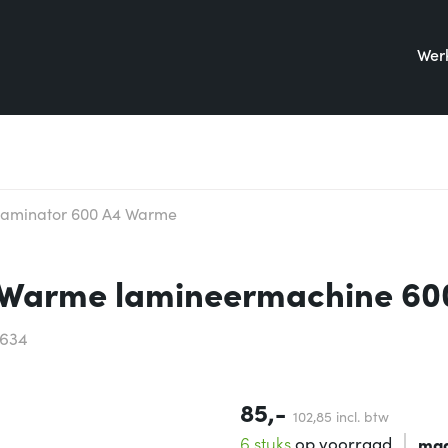
Werk
Laminator 600 A4 Warme
4 Warme lamineermachine 6
1634
85,-
102,
85
incl. btw
6 stuks
op voorraad
maa