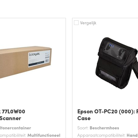
Vergelijk
 77L0W00
Epson OT-PC20 (000):
/Scanner
Case
ltonercontainer
Soort:
Beschermhoes
mpatibiliteit:
Multifunctioneel
Apparaatcompatibiliteit:
Hand