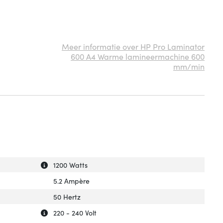
Meer informatie over HP Pro Laminator
600 A4 Warme lamineermachine 600
mm/min
Uitleg over 'Stroomverbruik (typisch)'
Verberg uitleg over 'Stroomverbruik (typisch)'
1200 Watts
5.2 Ampère
50 Hertz
Uitleg over 'AC-ingangsspanning'
Verberg uitleg over 'AC-ingangsspanning'
220 - 240 Volt