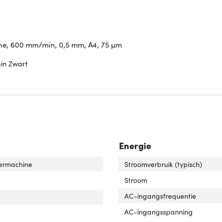
ne, 600 mm/min, 0,5 mm, A4, 75 µm
in Zwart
Energie
'
er 'Soort'
ermachine
Stroomverbruik (typisch)
Stroom
AC-ingangsfrequentie
AC-ingangsspanning
 standby'
ver 'Auto standby'