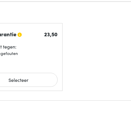
arantie
23,
50
 tegen:
agefouten
Selecteer