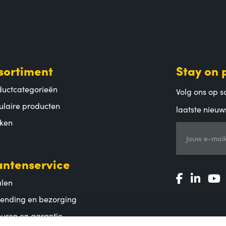
sortiment
Stay on 
ductcategorieën
Volg ons op so
ulaire producten
laatste nieuw
ken
Jouw e-mail
antenservice
alen
zending en bezorging
uren en garantie