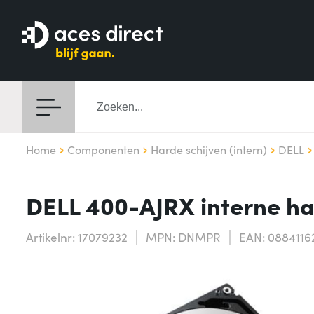
Home
Componenten
Harde schijven (intern)
DELL
DELL 400-AJRX interne ha
Artikelnr: 17079232
MPN: DNMPR
EAN: 0884116