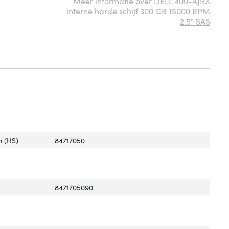
Meer informatie over DELL 400-AJRX
interne harde schijf 300 GB 15000 RPM
2.5" SAS
 (HS)
84717050
8471705090