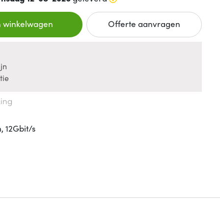
n winkelwagen
Offerte aanvragen
jn
tie
king
, 12Gbit/s