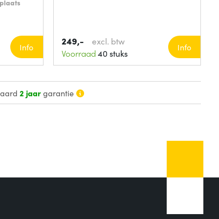
plaats
249,-
excl. btw
Info
Info
Voorraad
40 stuks
daard
2 jaar
garantie