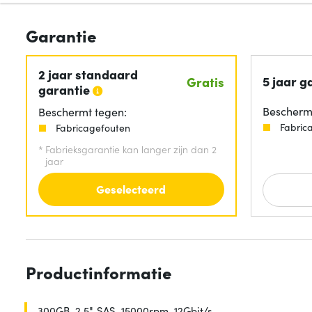
Garantie
2 jaar standaard
5 jaar g
Gratis
garantie
Beschermt
Beschermt tegen:
Fabric
Fabricagefouten
*
Fabrieksgarantie kan langer zijn dan 2
jaar
Geselecteerd
Productinformatie
300GB, 2.5", SAS, 15000rpm, 12Gbit/s