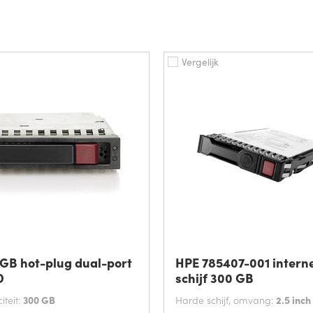
Vergelijk
GB hot-plug dual-port
HPE 785407-001 intern
D
schijf 300 GB
teit:
300 GB
Harde schijf, omvang:
2.5 inch