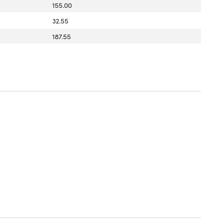
155.00
32.55
187.55