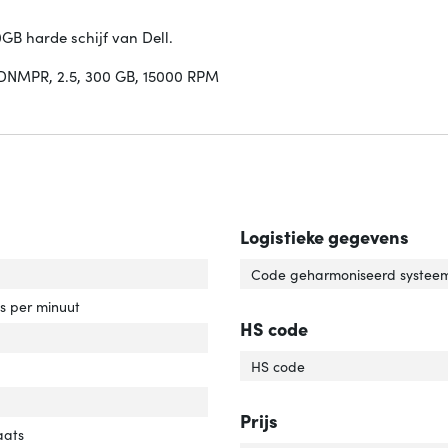
B harde schijf van Dell.
 DNMPR, 2.5, 300 GB, 15000 RPM
Logistieke gegevens
capaciteit'
ver 'HDD capaciteit'
Code geharmoniseerd systeem
rotatiesnelheid'
ver 'HDD rotatiesnelheid'
es per minuut
HS code
e schijf, omvang'
ver 'Harde schijf, omvang'
HS code
face'
er 'Interface'
'
er 'Soort'
Prijs
ponent voor'
ver 'Component voor'
aats