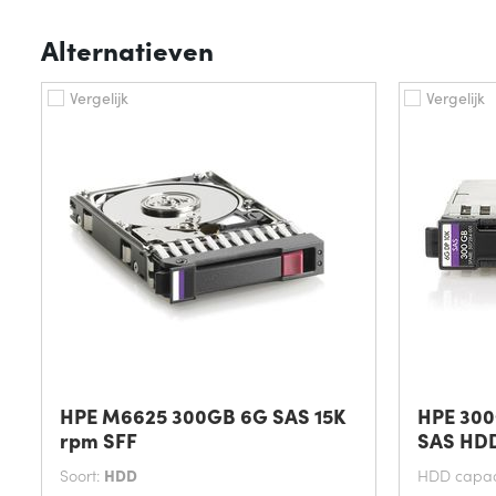
Alternatieven
Vergelijk
Vergelijk
HPE M6625 300GB 6G SAS 15K
HPE 300
rpm SFF
SAS HD
Soort:
HDD
HDD capaci