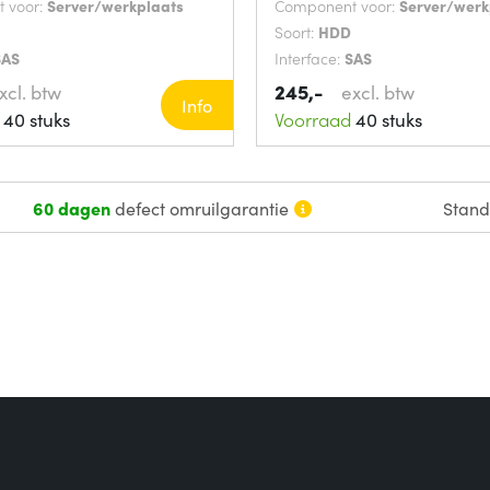
 voor:
Server/werkplaats
Component voor:
Server/werk
Soort:
HDD
SAS
Interface:
SAS
245,-
xcl. btw
excl. btw
Info
40 stuks
Voorraad
40 stuks
60 dagen
defect omruilgarantie
Stan