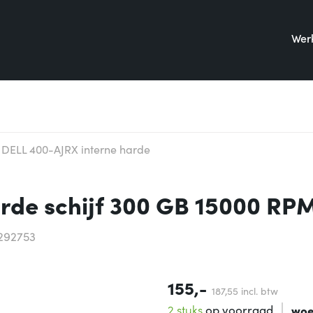
Werk
DELL 400-AJRX interne harde
rde schijf 300 GB 15000 RPM
292753
155,-
187,
55
incl. btw
2 stuks
op voorraad
woe