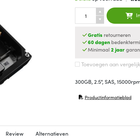
I
Gratis
retourneren
60 dagen
bedenktermi
Minimaal
2 jaar
garan
Toevoegen aan vergelij
300GB, 2.5", SAS, 15000rpm
Productinformatieblad
(opent in nieuw venster)
Review
Alternatieven