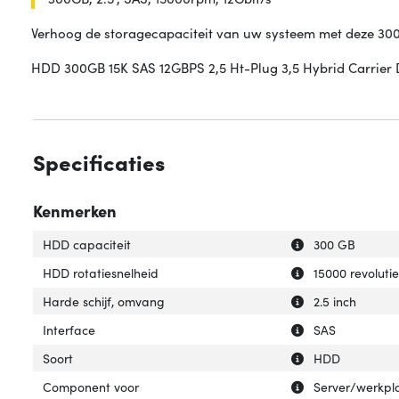
Verhoog de storagecapaciteit van uw systeem met deze 300G
HDD 300GB 15K SAS 12GBPS 2,5 Ht-Plug 3,5 Hybrid Carrier
Specificaties
Kenmerken
Uitleg over 'HDD 
Verberg uitleg o
HDD capaciteit
300 GB
Uitleg over 'HDD 
Verberg uitleg o
HDD rotatiesnelheid
15000 revoluti
Uitleg over 'Hard
Verberg uitleg o
Harde schijf, omvang
2.5 inch
Uitleg over 'Inter
Verberg uitleg ov
Interface
SAS
Uitleg over 'Soort
Verberg uitleg ov
Soort
HDD
Uitleg over 'Com
Verberg uitleg o
Component voor
Server/werkpl