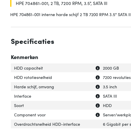
HPE 704861-001, 2 TB, 7200 RPM, 3.5", SATA III
HPE 704861-001 interne harde schijf 2 TB 7200 RPM 3.5" SATA II
Specificaties
Kenmerken
Uitleg over 'HDD 
Verberg uitleg o
HDD capaciteit
2000 GB
Uitleg over 'HDD 
Verberg uitleg o
HDD rotatiesnelheid
7200 revolutie
Uitleg over 'Hard
Verberg uitleg o
Harde schijf, omvang
3.5 inch
Uitleg over 'Inter
Verberg uitleg ov
Interface
SATA III
Uitleg over 'Soort
Verberg uitleg ov
Soort
HDD
Uitleg over 'Com
Verberg uitleg o
Component voor
Server/werkpl
Overdrachtsnelheid HDD-interface
6 Gigabit per