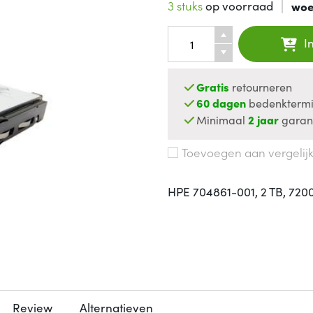
3 stuks
op voorraad
woe
I
Gratis
retourneren
60 dagen
bedenktermi
Minimaal
2 jaar
garan
Toevoegen aan vergelij
HPE 704861-001, 2 TB, 7200 
Review
Alternatieven