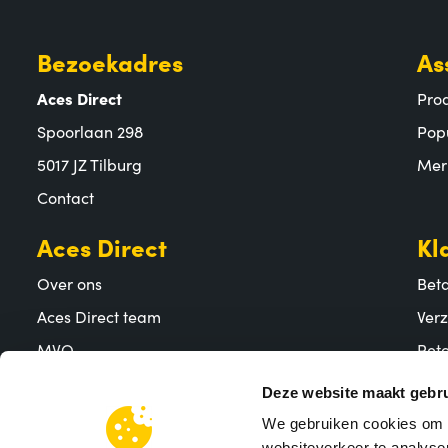
Bezoekadres
As
Aces Direct
Pro
Spoorlaan 298
Pop
5017 JZ Tilburg
Mer
Contact
Aces Direct
Kl
Over ons
Bet
Aces Direct team
Ver
MVO
Reto
Vacatures
Vee
Deze website maakt gebru
We gebruiken cookies om c
websiteverkeer te analyser