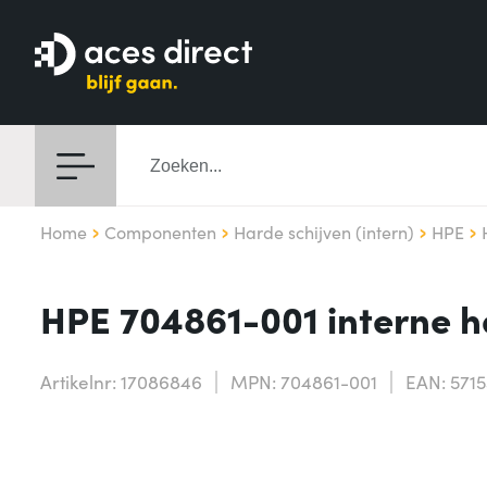
Home
Componenten
Harde schijven (intern)
HPE
HPE 704861-001 interne h
Artikelnr: 17086846
MPN: 704861-001
EAN: 571