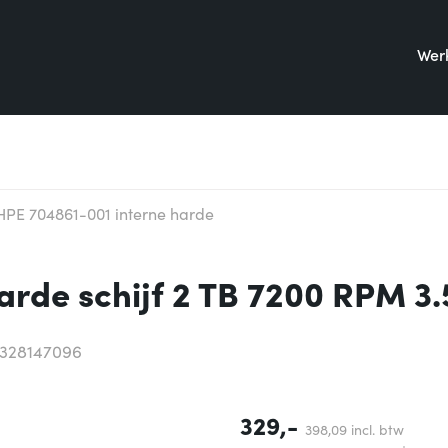
Werk
HPE 704861-001 interne harde
arde schijf 2 TB 7200 RPM 3
5328147096
329,-
398,
09
incl. btw