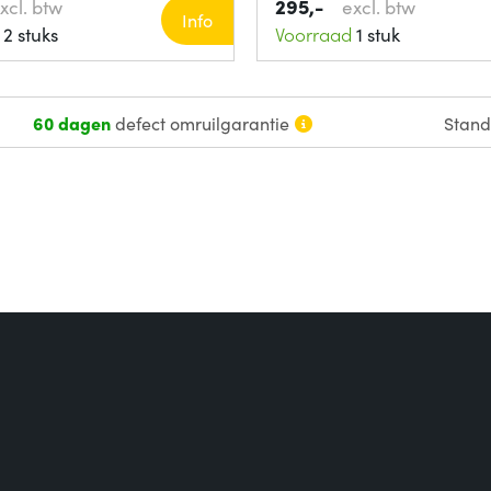
295,-
xcl. btw
excl. btw
Info
2 stuks
Voorraad
1 stuk
60 dagen
defect omruilgarantie
Stan