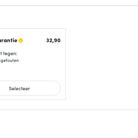
arantie
32,
90
 tegen:
agefouten
Selecteer