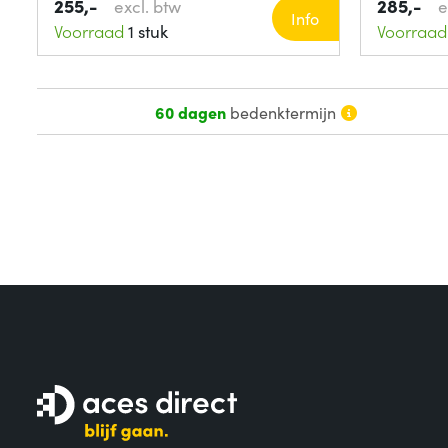
255,-
285,-
excl. btw
e
Info
Voorraad
1 stuk
Voorraad
60 dagen
bedenktermijn