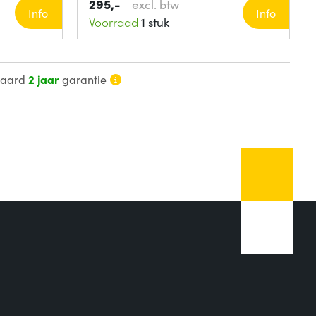
295,-
excl. btw
Info
Info
Voorraad
1 stuk
daard
2 jaar
garantie