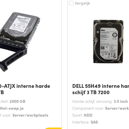
Vergelijk
0-ATJX interne harde
DELL 55H49 interne ha
TB
schijf 3 TB 7200
teit:
2000 GB
Harde schijf, omvang:
3.5 inch
Hot-swap ja
Component voor:
Server/werk
 voor:
Server/werkplaats
Soort:
HDD
Interface:
SAS