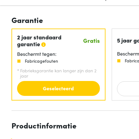
Garantie
2 jaar standaard
5 jaar g
Gratis
garantie
Beschermt
Beschermt tegen:
Fabric
Fabricagefouten
*
Fabrieksgarantie kan langer zijn dan 2
jaar
Geselecteerd
Productinformatie