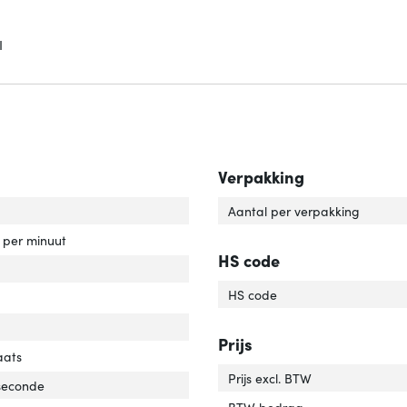
I
Verpakking
capaciteit'
ver 'HDD capaciteit'
Aantal per verpakking
rotatiesnelheid'
ver 'HDD rotatiesnelheid'
s per minuut
HS code
e schijf, omvang'
ver 'Harde schijf, omvang'
HS code
face'
er 'Interface'
'
er 'Soort'
Prijs
ponent voor'
ver 'Component voor'
aats
Prijs excl. BTW
 seconde
BTW bedrag