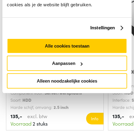
cookies als je de website blijft gebruiken.
Instellingen
Alle cookies toestaan
Aanpassen
DELL 3NKW7 interne harde schijf
DELL RDK
300 GB
300 GB
Alleen noodzakelijke cookies
Interface:
SAS
Component
Component voor:
Server/werkplaats
Soort:
HDD
Soort:
HDD
Interface:
Harde schijf, omvang:
2.5 inch
Harde schi
135,-
excl. btw
135,-
ex
Info
Voorraad
2 stuks
Voorraad