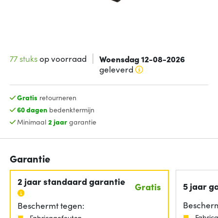
77 stuks
op voorraad
Woensdag 12-08-2026
geleverd
Gratis
retourneren
60 dagen
bedenktermijn
Minimaal
2 jaar
garantie
Garantie
2 jaar standaard garantie
5 jaar g
Gratis
Bescherm
Beschermt tegen:
Fabric
Fabricagefouten