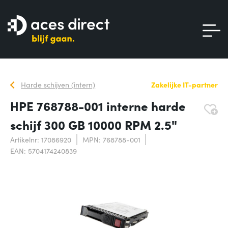
Harde schijven (intern)
Zakelijke IT-partner
HPE 768788-001 interne harde
schijf 300 GB 10000 RPM 2.5"
Artikelnr: 17086920
MPN: 768788-001
EAN: 5704174240839