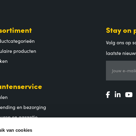
sortiment
Stay on 
ductcategorieën
Volg ons op so
ulaire producten
laatste nieuw
ken
Jouw e-mail
antenservice
alen
zending en bezorging
uren en garantie
lgestelde vragen
ik van cookies