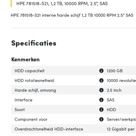
HPE 781518-S21, 1,2 TB, 10000 RPM, 2.5", SAS
HPE 781518-S21 interne harde schijf 1,2 TB 10000 RPM 2.5" SAS
Specificaties
Kenmerken
Uitleg over 'HDD 
Verberg uitleg o
HDD capaciteit
1200 GB
Uitleg over 'HDD 
Verberg uitleg o
HDD rotatiesnelheid
10000 revoluti
Uitleg over 'Hard
Verberg uitleg o
Harde schijf, omvang
2.5 inch
Uitleg over 'Inter
Verberg uitleg ov
Interface
SAS
Uitleg over 'Soort
Verberg uitleg ov
Soort
HDD
Uitleg over 'Com
Verberg uitleg o
Component voor
Server/werkpl
Overdrachtsnelheid HDD-interface
12 Gigabit per