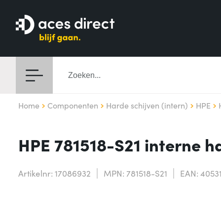
Home
Componenten
Harde schijven (intern)
HPE
HPE 781518-S21 interne ha
Artikelnr: 17086932
MPN: 781518-S21
EAN: 4053