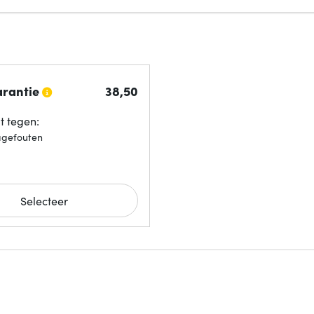
arantie
38,
50
 tegen:
agefouten
Selecteer