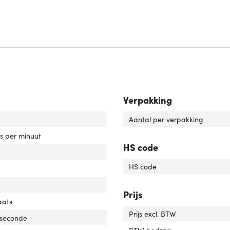
Verpakking
capaciteit'
ver 'HDD capaciteit'
Aantal per verpakking
rotatiesnelheid'
ver 'HDD rotatiesnelheid'
es per minuut
HS code
e schijf, omvang'
ver 'Harde schijf, omvang'
HS code
face'
er 'Interface'
'
er 'Soort'
Prijs
ponent voor'
ver 'Component voor'
aats
Prijs excl. BTW
 seconde
BTW bedrag