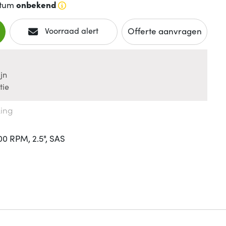
atum
onbekend
Offerte aanvragen
Voorraad alert
jn
tie
king
00 RPM, 2.5", SAS