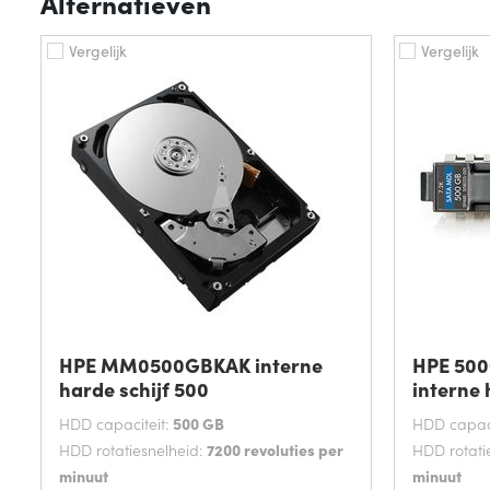
Alternatieven
Vergelijk
Vergelijk
HPE MM0500GBKAK interne
HPE 500
harde schijf 500
interne
HDD capaciteit:
500 GB
HDD capaci
HDD rotatiesnelheid:
7200 revoluties per
HDD rotati
minuut
minuut