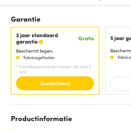
Garantie
2 jaar standaard
5 jaar g
Gratis
garantie
Beschermt
Beschermt tegen:
Fabric
Fabricagefouten
*
Fabrieksgarantie kan langer zijn dan 2
jaar
Geselecteerd
Productinformatie