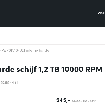
Werk
HPE 781518-S21 interne harde
rde schijf 1,2 TB 10000 RPM 
162954441
545,-
659,
45
incl. btw