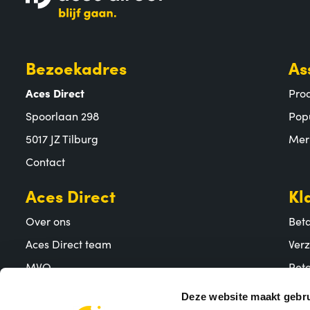
Bezoekadres
As
Aces Direct
Pro
Spoorlaan 298
Pop
5017 JZ Tilburg
Mer
Contact
Aces Direct
Kl
Over ons
Bet
Aces Direct team
Ver
MVO
Reto
Vacatures
Vee
Deze website maakt gebru