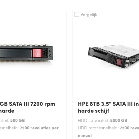
Vergelijk
GB SATA III 7200 rpm
HPE 8TB 3.5" SATA III i
 harde
harde schijf
teit:
500 GB
HDD capaciteit:
8000 GB
esnelheid:
7200 revoluties per
HDD rotatiesnelheid:
7200 revo
minuut