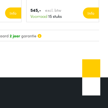
545,-
excl. btw
Info
Info
Voorraad
15 stuks
daard
2 jaar
garantie