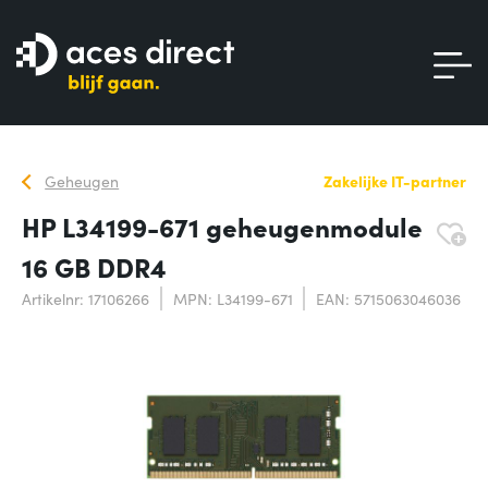
Geheugen
Zakelijke IT-partner
HP L34199-671 geheugenmodule
16 GB DDR4
Artikelnr: 17106266
MPN: L34199-671
EAN: 5715063046036