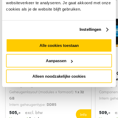
websiteverkeer te analyseren. Je gaat akkoord met onze
cookies als je de website blijft gebruiken.
Instellingen
Alle cookies toestaan
Aanpassen
Kingston Technology KCP556SS8-
Crucial
Alleen noodzakelijke cookies
32
geheuge
Intern geheugen:
32 GB
Geheugen f
Geheugenlayout (modules x formaat):
1 x 32
Component
GB
Intern geh
Intern geheugentype:
DDR5
505,-
excl. btw
509,-
e
Info