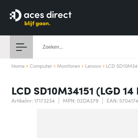
Home
Computer
Monitoren
Lenovo
LCD SD10M341
LCD SD10M34151 (LGD 14 
Artikelnr: 17173234
MPN: 02DA379
EAN: 570417