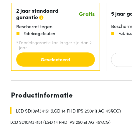
2 jaar standaard
5 jaar g
Gratis
garantie
Beschermt
Beschermt tegen:
Fabric
Fabricagefouten
*
Fabrieksgarantie kan langer zijn dan 2
jaar
Geselecteerd
Productinformatie
LCD SD10M34151 (LGD 14 FHD IPS 250nit AG 45%CG)
LCD SD10M34151 (LGD 14 FHD IPS 250nit AG 45%CG)