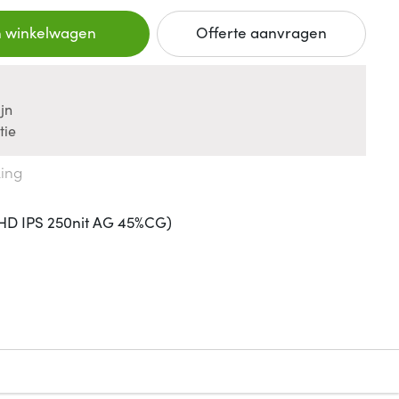
n winkelwagen
Offerte aanvragen
jn
tie
king
HD IPS 250nit AG 45%CG)