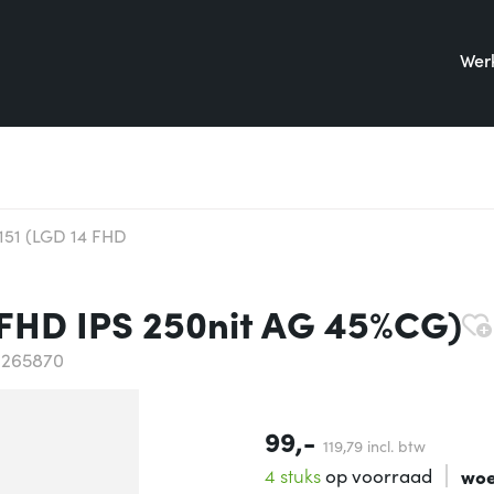
Werk
51 (LGD 14 FHD
FHD IPS 250nit AG 45%CG)
4265870
99,-
119,
79
incl. btw
4 stuks
op voorraad
woe