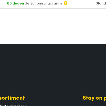
60 dagen
defect omruilgarantie
Stan
sortiment
Stay on 
ductcategorieën