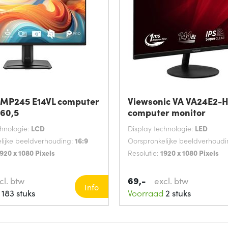
 MP245 E14VL computer
Viewsonic VA VA24E2-
 60,5
computer monitor
chnologie:
LCD
Display technologie:
LED
lijke beeldverhouding:
16:9
Oorspronkelijke beeldverhoud
920 x 1080 Pixels
Resolutie:
1920 x 1080 Pixels
69,-
cl. btw
excl. btw
Info
183 stuks
Voorraad
2 stuks