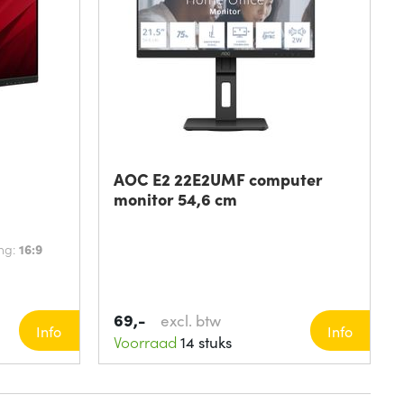
H
AOC E2 22E2UMF computer
monitor 54,6 cm
ing:
16:9
69,-
excl. btw
Info
Info
Voorraad
14 stuks