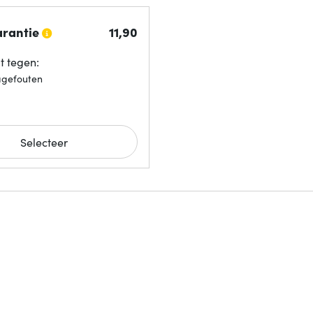
arantie
11,
90
 tegen:
agefouten
Selecteer