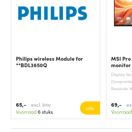
Philips wireless Module for
MSI Pro
**BDL3650Q
monitor
Display te
Oorspronke
Resolutie:
1
65,-
69,-
excl. btw
ex
Info
Voorraad
6 stuks
Voorraad