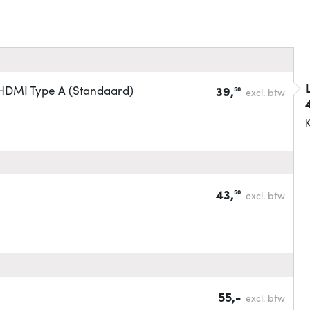
HDMI Type A (Standaard)
39,
50
excl. btw
K
43,
50
excl. btw
55,-
excl. btw