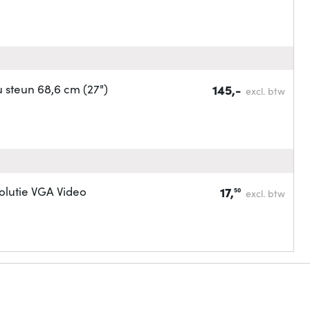
 steun 68,6 cm (27")
145,-
excl. btw
lutie VGA Video
17,
50
excl. btw