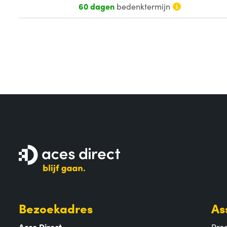
60 dagen
bedenktermijn
Bezoekadres
As
Aces Direct
Pro