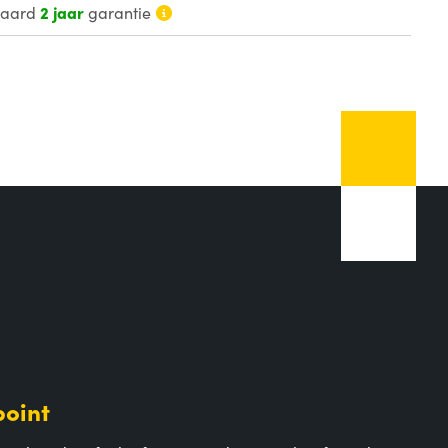
daard
2 jaar
garantie
point